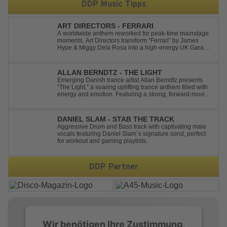
DDP Music Tipps
ART DIRECTORS - FERRARI
A worldwide anthem reworked for peak-time mainstage
moments. Art Directors transform “Ferrari” by James
Hype & Miggy Dela Rosa into a high-energy UK Garage
House weapon, packed with punchy grooves and
irresistible momentum. Designed for clubs and festival
crowds alike, this remix elevates the o...
ALLAN BERNDTZ - THE LIGHT
Emerging Danish trance artist Allan Berndtz presents
“The Light,” a soaring uplifting trance anthem filled with
energy and emotion. Featuring a strong, forward-moving
melody, the track showcases the signature quality and
spirit of a Future Sequence release.
DANIEL SLAM - STAB THE TRACK
Aggressive Drum and Bass track with captivating male
vocals featuring Daniel Slam´s signature sond, perfect
for workout and gaming playlists.
DDP Partner
Wir benötigen Ihre Zustimmung,