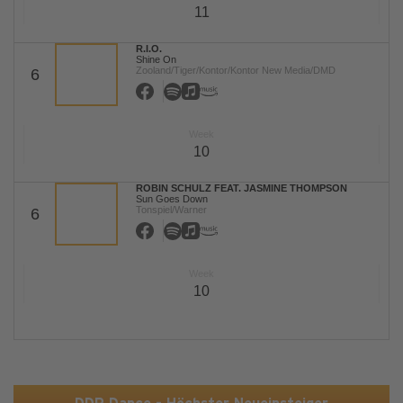
11
R.I.O.
Shine On
Zooland/Tiger/Kontor/Kontor New Media/DMD
6
Week
10
ROBIN SCHULZ FEAT. JASMINE THOMPSON
Sun Goes Down
Tonspiel/Warner
6
Week
10