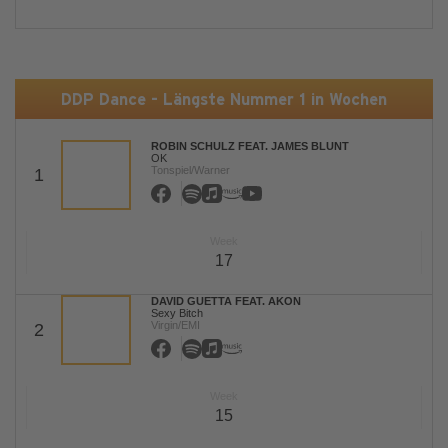
DDP Dance - Längste Nummer 1 in Wochen
ROBIN SCHULZ FEAT. JAMES BLUNT
OK
Tonspiel/Warner
1
Week
17
DAVID GUETTA FEAT. AKON
Sexy Bitch
Virgin/EMI
2
Week
15