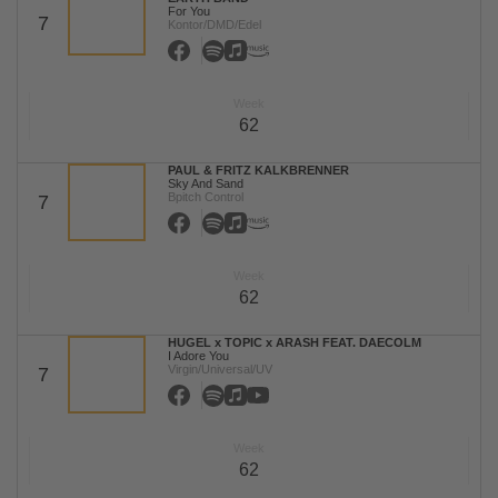
For You
7
Kontor/DMD/Edel
Week
62
PAUL & FRITZ KALKBRENNER
Sky And Sand
Bpitch Control
7
Week
62
HUGEL x TOPIC x ARASH FEAT. DAECOLM
I Adore You
Virgin/Universal/UV
7
Week
62