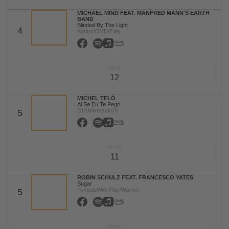
MICHAEL MIND FEAT. MANFRED MANN'S EARTH
BAND
Blinded By The Light
4
Kontor/DMD/Edel
Week
12
MICHEL TELÒ
Ai Se Eu Te Pego
B1/Universal/UV
5
Week
11
ROBIN SCHULZ FEAT. FRANCESCO YATES
Sugar
Tonspiel/We Play/Warner
5
Week