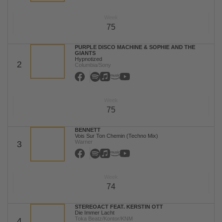
Week
75
PURPLE DISCO MACHINE & SOPHIE AND THE
GIANTS
Hypnotized
2
Columbia/Sony
Week
75
BENNETT
Vois Sur Ton Chemin (Techno Mix)
Warner
3
Week
74
STEREOACT FEAT. KERSTIN OTT
Die Immer Lacht
Toka Beatz/Kontor/KNM
4