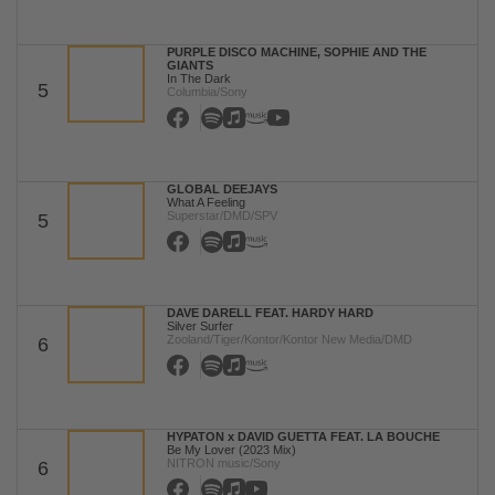
PURPLE DISCO MACHINE, SOPHIE AND THE
GIANTS
In The Dark
5
Columbia/Sony
GLOBAL DEEJAYS
What A Feeling
Superstar/DMD/SPV
5
DAVE DARELL FEAT. HARDY HARD
Silver Surfer
Zooland/Tiger/Kontor/Kontor New Media/DMD
6
HYPATON x DAVID GUETTA FEAT. LA BOUCHE
Be My Lover (2023 Mix)
NITRON music/Sony
6