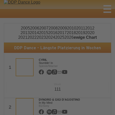
2005
2006
2007
2008
2009
2010
2011
2012
2013
2014
2015
2016
2017
2018
2019
2020
2021
2022
2023
2024
2025
2026
ewige Chart
DDP Dance - Längste Platzierung in Wochen
CYRIL
Stumblin' In
Spinnin/Warner
1
Week
111
DYNORO & GIGI D'AGOSTINO
In My Mind
B1/Sony
2