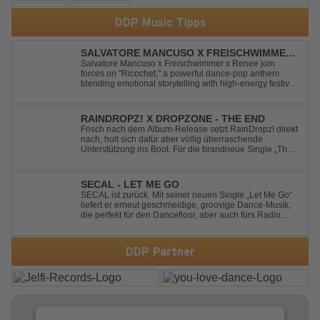
DDP Music Tipps
SALVATORE MANCUSO X FREISCHWIMMER
X RENEE - RICOCHET
Salvatore Mancuso x Freischwimmer x Renee join
forces on "Ricochet," a powerful dance-pop anthem
blending emotional storytelling with high-energy festival
production. Inspired by Bruce Springsteen's For You, the
track transforms a timeless theme into a fresh, modern
dance experience. Crafted by...
RAINDROPZ! X DROPZONE - THE END
Frisch nach dem Album-Release setzt RainDropz! direkt
nach, holt sich dafür aber völlig überraschende
Unterstützung ins Boot. Für die brandneue Single „The
End“ reaktiviert der Produzent eines seiner zusätzlichen
Artist-Alias-Projekte "DropZone", um das es jahrelang
still war. „The End“ ist ei...
SECAL - LET ME GO
SECAL ist zurück. Mit seiner neuen Single „Let Me Go“
liefert er erneut geschmeidige, groovige Dance-Musik,
die perfekt für den Dancefloor, aber auch fürs Radio
oder die persönliche Dance-Playlist im Alltag geeignet
ist. Deep House trifft auf Dance-Pop – man darf
gespannt sein, was als Nächstes...
DDP Partner