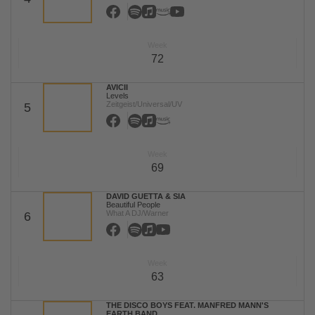
Week
72
AVICII
Levels
Zeitgeist/Universal/UV
5
Week
69
DAVID GUETTA & SIA
Beautiful People
What A DJ/Warner
6
Week
63
THE DISCO BOYS FEAT. MANFRED MANN'S
EARTH BAND