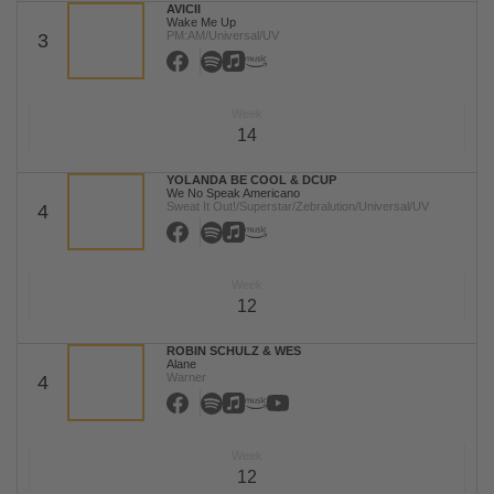
AVICII
Wake Me Up
PM:AM/Universal/UV
3
Week
14
YOLANDA BE COOL & DCUP
We No Speak Americano
Sweat It Out!/Superstar/Zebralution/Universal/UV
4
Week
12
ROBIN SCHULZ & WES
Alane
Warner
4
Week
12