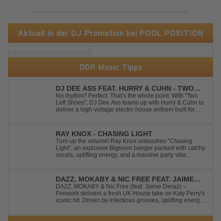
Aktuell in der DJ Promotion bei POOL POSITION
DDP Music Tipps
DJ DEE ASS FEAT. HURRY & CUHN - TWO
LEFT SHOES
No rhythm? Perfect. That’s the whole point. With "Two
Left Shoes", DJ Dee Ass teams up with Hurry & Cuhn to
deliver a high-voltage electro house anthem built for
chaotic dancefloors and unforgettable nights. Loud,
unapologetic, and irresistibly catchy, this track turns
clumsiness into confid...
RAY KNOX - CHASING LIGHT
Turn up the volume! Ray Knox unleashes "Chasing
Light", an explosive Bigroom banger packed with catchy
vocals, uplifting energy, and a massive party vibe.
Designed to dominate dancefloors and festival stages
alike. A guaranteed crowd-pleaser and party starter!
DAZZ, MOKABY & NIC FREE FEAT. JAIME
DERAZ - FIREWORK
DAZZ, MOKABY & Nic Free (feat. Jaime Deraz) –
Firework delivers a fresh UK House take on Katy Perry's
iconic hit. Driven by infectious grooves, uplifting energy,
and Jaime Deraz's stunning vocals, this reimagined
cover brings a modern club vibe while preserving the