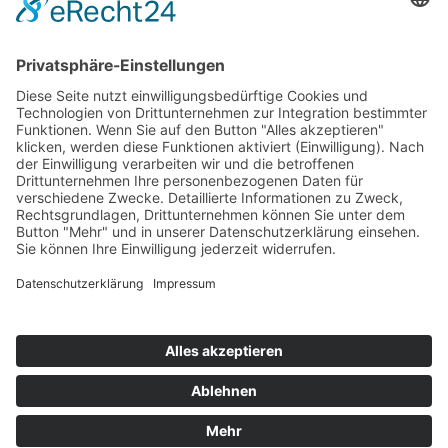
Hot 50
Top Neueinsteiger
Highscores
Jahrescharts
Top 100
Hot 50
Top Neueinsteiger
Highscores
Jahrescharts
DJ-Promo buchen