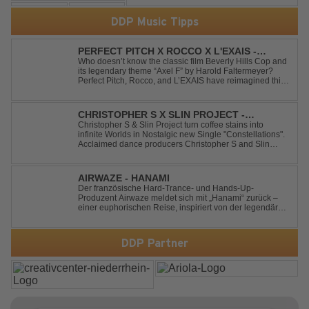
DDP Music Tipps
PERFECT PITCH X ROCCO X L'EXAIS -
DANCING ON FIRE
Who doesn’t know the classic film Beverly Hills Cop and
its legendary theme “Axel F” by Harold Faltermeyer?
Perfect Pitch, Rocco, and L’EXAIS have reimagined this
timeless classic with a fresh, modern approach.
Featuring an original vocal hook and a contemporary
production style, they respectf...
CHRISTOPHER S X SLIN PROJECT -
CONSTELLATIONS
Christopher S & Slin Project turn coffee stains into
infinite Worlds in Nostalgic new Single "Constellations".
Acclaimed dance producers Christopher S and Slin
Project have joined forces once again to deliver their
highly anticipated new single, "Constellations." Moving
away from standard club ...
AIRWAZE - HANAMI
Der französische Hard-Trance- und Hands-Up-
Produzent Airwaze meldet sich mit „Hanami“ zurück –
einer euphorischen Reise, inspiriert von der legendären
japanischen Kirschblütenzeit. Durch die Kombination
aus mitreißenden Melodien, energiegeladenen
Rhythmen und emotionalen Vocals fängt der Track ...
DDP Partner