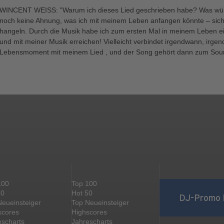
WINCENT WEISS: "Warum ich dieses Lied geschrieben habe? Was würde
noch keine Ahnung, was ich mit meinem Leben anfangen könnte – sic
hangeln. Durch die Musik habe ich zum ersten Mal in meinem Leben e
und mit meiner Musik erreichen! Vielleicht verbindet irgendwann, ir
Lebensmoment mit meinem Lied , und der Song gehört dann zum Soun
100
Top 100
50
Hot 50
DJ-Promo 
Neueinsteiger
Top Neueinsteiger
scores
Highscores
escharts
Jahrescharts