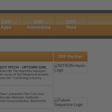
DDP
DDP
DDP
Apps
Anmeldung
Feed
s
DDP Partner
ECT PITCH - UPTOWN GIRL
ptown Girl The legendary Aquagen
ible vocals of Toni Mogens to breathe
Uptown Girl." Combining a bouncy
his modern da...
ionaler Melodien, kraftvoller
auszublicken. Bekannt für
ouse und elektronische...