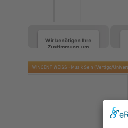
Wir benötigen Ihre
Zustimmung, um
den Spotify-
Service zu laden!
WINCENT WEISS - Musik Sein (Vertigo/Univer
Wir verwenden Spotify,
um Inhalte einzubetten.
Dieser Service kann
Daten zu Ihren
Aktivitäten sammeln.
Bitte lesen Sie die Details
durch und stimmen Sie
der Nutzung des Service
zu, um diese Inhalte
anzuzeigen.