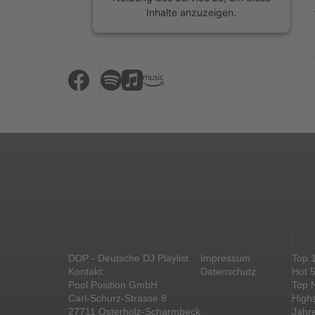
Inhalte anzuzeigen.
Mehr Informationen
Akzeptieren
powered by
Usercentrics Consent
Management Platform
&
eRecht24
DDP - Deutsche DJ Playlist
Impressum
Top 
Kontakt:
Datenschutz
Hot 
Pool Position GmbH
Top 
Carl-Schurz-Strasse 8
High
27711 Osterholz-Scharmbeck
Jahr