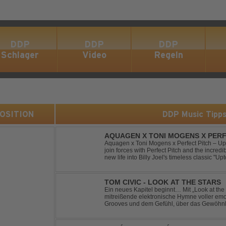
DDP
DDP
DDP
Schlager
Video
Regeln
 POSITION
DDP Music Tipp
AQUAGEN X TONI MOGENS X PERF
Aquagen x Toni Mogens x Perfect Pitch – U
join forces with Perfect Pitch and the incred
new life into Billy Joel's timeless classic "
bassline and a fresh, feel-good production, t
TOM CIVIC - LOOK AT THE STARS
Ein neues Kapitel beginnt… Mit „Look at the Stars“ präsentiert Tom Civic eine
mitreißende elektronische Hymne voller emot
Grooves und dem Gefühl, über das Gewöhnliche hin
seine einzigartige Verbindung aus Dance, H