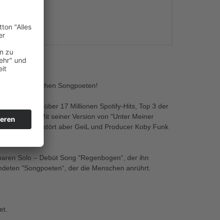
s
lich -stürmischen Songpoeten!
f Soundcloud, über 17 Millionen Spotify-Hits, Top 3 der
ngle-Charts! Mit seiner Version von "Unter Meiner
use-Duo Gestört aber GeiL und Producer Koby Funk
rbaren Solo – Debüt Song "Regenbogen“, der ihn
deten "Songpoeten“, der die Menschen anrührt.
et.