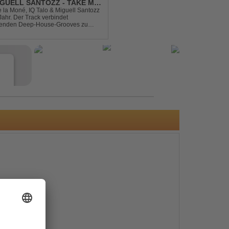
IGUELL SANTOZZ - TAKE ME
e la Moné, IQ Talo & Miguell Santozz
rbindet
ibenden Deep-House-Grooves zu
nis. Hypnotische Percussions
e
s
e