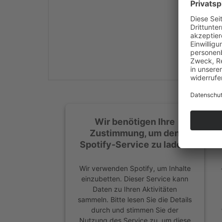
Mehr Informationen
Akzeptieren
powered by
Usercentrics
Consent Management
Platform
&
eRecht24
Wir benötigen Ihre
Zustimmung, um den
Spotify-Service zu laden!
Wir verwenden Spotify, um Inhalte
einzubetten. Dieser Service kann
Daten zu Ihren Aktivitäten
sammeln. Bitte lesen Sie die Details
durch und stimmen Sie der
Nutzung des Service zu, um diese