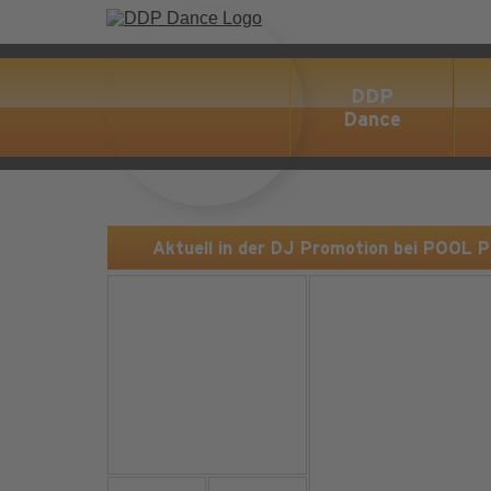
DDP
Dance
Aktuell in der DJ Promotion bei POOL