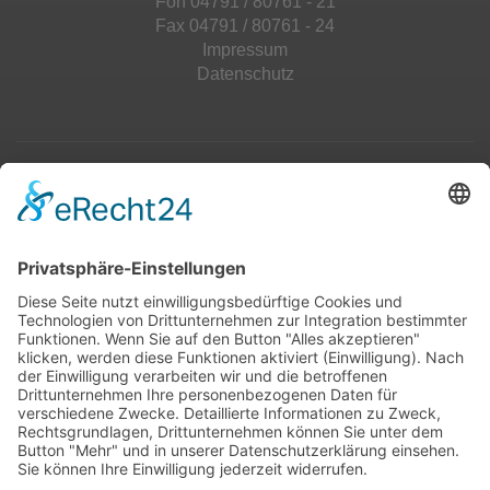
Fon 04791 / 80761 - 21
Fax 04791 / 80761 - 24
Impressum
Datenschutz
Top 100
Hot 50
Top Neueinsteiger
Highscores
Jahrescharts
Top 100
Hot 50
Top Neueinsteiger
Highscores