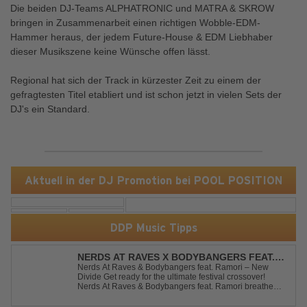
Die beiden DJ-Teams ALPHATRONIC und MATRA & SKROW
bringen in Zusammenarbeit einen richtigen Wobble-EDM-
Hammer heraus, der jedem Future-House & EDM Liebhaber
dieser Musikszene keine Wünsche offen lässt.
Regional hat sich der Track in kürzester Zeit zu einem der
gefragtesten Titel etabliert und ist schon jetzt in vielen Sets der
DJ's ein Standard.
Aktuell in der DJ Promotion bei POOL POSITION
DDP Music Tipps
NERDS AT RAVES X BODYBANGERS FEAT.
RAMORI - NEW DIVIDE
Nerds At Raves & Bodybangers feat. Ramori – New
Divide Get ready for the ultimate festival crossover!
Nerds At Raves & Bodybangers feat. Ramori breathe
new life into Linkin Park's legendary anthem "New
Divide" with a massive Techno Bigroom Festival