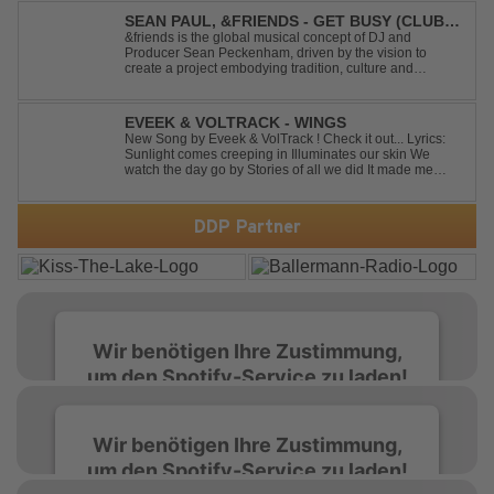
makeover. From emotional singalong moments t...
SEAN PAUL, &FRIENDS - GET BUSY (CLUB
MIX)
&friends is the global musical concept of DJ and
Producer Sean Peckenham, driven by the vision to
create a project embodying tradition, culture and
community. His new track “Get Busy (Club Mix)
alongside the Jamaican dancehall singer and rapper
Sean Paul, has taken this early 2000s hit to a who...
EVEEK & VOLTRACK - WINGS
New Song by Eveek & VolTrack ! Check it out... Lyrics:
Sunlight comes creeping in Illuminates our skin We
watch the day go by Stories of all we did It made me
think of you It made me think of you Under a trillion stars
We danced on top of cars ...
DDP Partner
Wir benötigen Ihre Zustimmung,
um den Spotify-Service zu laden!
Wir verwenden Spotify, um Inhalte
Wir benötigen Ihre Zustimmung,
einzubetten. Dieser Service kann Daten zu
um den Spotify-Service zu laden!
Ihren Aktivitäten sammeln. Bitte lesen Sie die