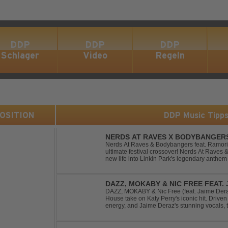
DDP
DDP
DDP
Schlager
Video
Regeln
 POSITION
DDP Music Tipp
NERDS AT RAVES X BODYBANGERS
DIVIDE
Nerds At Raves & Bodybangers feat. Ramori 
ultimate festival crossover! Nerds At Raves
new life into Linkin Park's legendary anthe
Bigroom Festival makeover. From emotional 
DAZZ, MOKABY & NIC FREE FEAT.
DAZZ, MOKABY & Nic Free (feat. Jaime Deraz
House take on Katy Perry's iconic hit. Driven 
energy, and Jaime Deraz's stunning vocals, 
modern club vibe while preserving the emotio