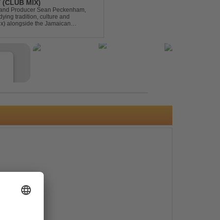
 (CLUB MIX)
DJ and Producer Sean Peckenham,
dying tradition, culture and
ix) alongside the Jamaican
aken this early 2000s hit to a who...
e
s
e