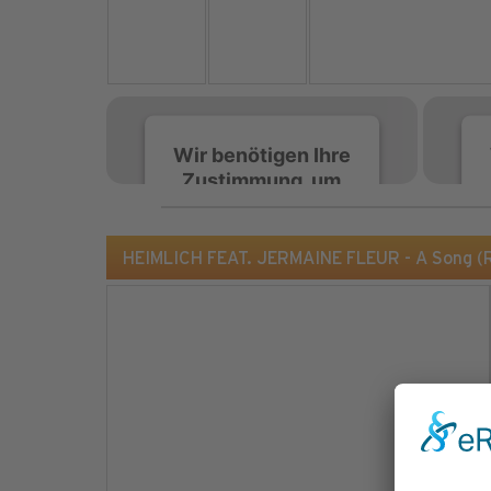
Wir benötigen Ihre
Zustimmung, um
den Spotify-
Service zu laden!
HEIMLICH FEAT. JERMAINE FLEUR - A Song (
Wir verwenden Spotify,
um Inhalte einzubetten.
Dieser Service kann
Daten zu Ihren
Aktivitäten sammeln.
Bitte lesen Sie die Details
durch und stimmen Sie
der Nutzung des Service
zu, um diese Inhalte
anzuzeigen.