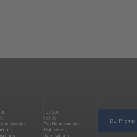
100
Top 100
50
Hot 50
DJ-Promo 
Neueinsteiger
Top Neueinsteiger
scores
Highscores
escharts
Jahrescharts