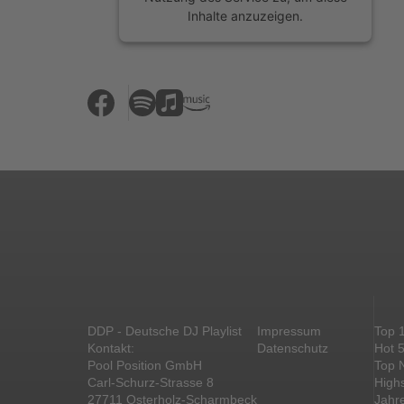
Inhalte anzuzeigen.
Mehr Informationen
Akzeptieren
powered by
Usercentrics Consent
Management Platform
&
eRecht24
DDP - Deutsche DJ Playlist
Impressum
Top 
Kontakt:
Datenschutz
Hot 
Pool Position GmbH
Top 
Carl-Schurz-Strasse 8
High
27711 Osterholz-Scharmbeck
Jahr