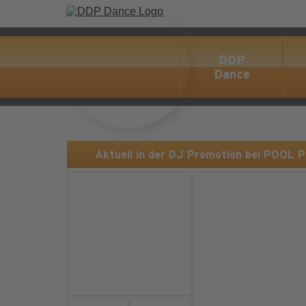
DDP
Dance
Aktuell in der DJ Promotion bei POOL