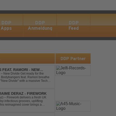
DDP
DDP
DDP
Apps
Anmeldung
Feed
s
DDP Partner
 FEAT. RAMORI - NEW
– New Divide Get ready for the
 & Bodybangers feat. Ramori breathe
m "New Divide" with a massive Techno
singalong moments t...
 JAIME DERAZ - FIREWORK
) – Firework delivers a fresh UK
by infectious grooves, uplifting
this reimagined cover brings a
nal power of the origin...