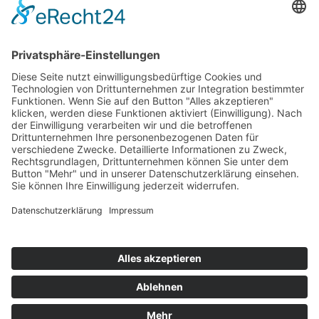
Top 100
Hot 50
Top Neueinsteiger
Highscores
Jahrescharts
Top 100
Hot 50
Top Neueinsteiger
Highscores
Jahrescharts
DJ-Promo buchen