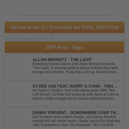
Aktuell in der DJ Promotion bei POOL POSITION
DDP Music Tipps
ALLAN BERNDTZ - THE LIGHT
Emerging Danish trance artist Allan Berndtz presents
“The Light,” a soaring uplifting trance anthem filled with
energy and emotion. Featuring a strong, forward-moving
melody, the track showcases the signature quality and
spirit of a Future Sequence release.
DJ DEE ASS FEAT. HURRY & CUHN - TWO
LEFT SHOES
No rhythm? Perfect. That’s the whole point. With "Two
Left Shoes", DJ Dee Ass teams up with Hurry & Cuhn to
deliver a high-voltage electro house anthem built for
chaotic dancefloors and unforgettable nights. Loud,
unapologetic, and irresistibly catchy, this track turns
clumsiness into confid...
DANNY FERVENT - SOMEWHERE OVER THE
RAINBOW
Der Sommer ist im vollem Gange, und Danny Fervent
meldet sich mit seiner neuen Single zurück.Sie trägt den
Titel "Somewhere Over The Rainbow“. Mit 133 BPM