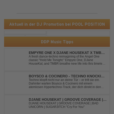
Aktuell in der DJ Promotion bei POOL POSITION
DDP Music Tipps
EMPYRE ONE X DJANE HOUSEKAT X TMBR -
HOLD ME TONIGHT
A fresh dance-techno reimagining of the Angel One
classic "Hold Me Tonight." Empyre One, DJane
HouseKat, and TMBR breathe new life into this timeless
anthem with driving beats, powerful drops, and an
energetic modern production. Blending nostalgia with
contemporary dancefloor energy, this cover...
BOYSCO & COCINERO - TECHNO KNOCKIN'
AT YOUR DOOR
Techno klopft nicht nur an deine Tür – er tritt sie ein.
Dahinter warten Boysco & Cocinero mit einem
atemlosen Hypertechno-Track, der dich direkt in den
Partymodus katapultiert. „Techno Knockin' At Your Door“
kennt nur eine Richtung: nach vorn. Bounce, bounce,
bounce!
DJANE HOUSEKAT | GROOVE COVERAGE |
BAD UNICORN | SUGAR3ITCH - CRY FOR
DJANE HOUSEKAT | GROOVE COVERAGE | BAD
UNICORN | SUGAR3ITCH "Cry For You"
YOU