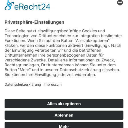
Top 100
Hot 50
Top Neueinsteiger
Highscores
Jahrescharts
Top 100
Hot 50
Top Neueinsteiger
Highscores
Jahrescharts
DJ-Promo buchen