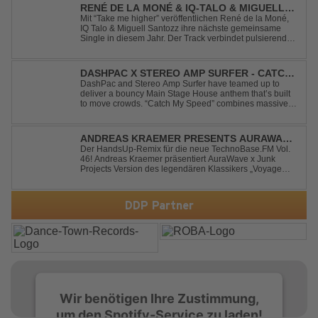
RENÉ DE LA MONÉ & IQ-TALO & MIGUELL
SANTOZZ - TAKE ME HIGHER
Mit “Take me higher” veröffentlichen René de la Moné,
IQ Talo & Miguell Santozz ihre nächste gemeinsame
Single in diesem Jahr. Der Track verbindet pulsierenden
Afro-House-Elemente mit treibenden Deep-House-
Grooves zu einem sinnlich atmosphärischen
Musikerlebnis. Hypnotische Percussions verschm...
DASHPAC X STEREO AMP SURFER - CATCH
MY SPEED
DashPac and Stereo Amp Surfer have teamed up to
deliver a bouncy Main Stage House anthem that’s built
to move crowds. “Catch My Speed” combines massive
lead sounds, pumping basslines, and infectious energy
into one festival-ready package. Packed with peak-time
vibes and unstoppable momentum, th...
ANDREAS KRAEMER PRESENTS AURAWAVE
X JUNK PROJECT - VOYAGE VOYAGE
Der HandsUp-Remix für die neue TechnoBase.FM Vol.
46! Andreas Kraemer präsentiert AuraWave x Junk
(TIMSTER & NINTH REMIX)
Projects Version des legendären Klassikers „Voyage
Voyage“ im energiegeladenen HandsUp-Remix von
Timster & Ninth. Das HandsUp-Duo aus Nordrhein-
Westfalen verwandelt den zeitlosen Song mit druckvoll...
DDP Partner
Wir benötigen Ihre Zustimmung,
um den Spotify-Service zu laden!