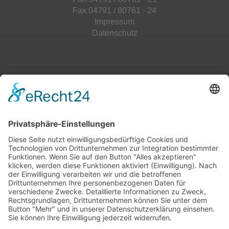
Fax 04791 / 80761 - 24
Impressum
Datenschutz
Top 100
Hot 50
Top Neueinsteiger
Highscores
Jahrescharts
Top 100
Hot 50
Top Neueinsteiger
Highscores
Jahrescharts