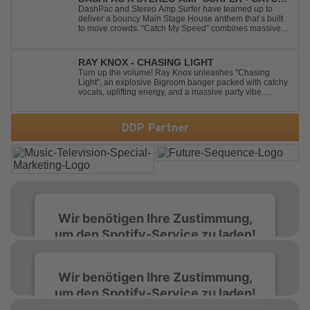
MY SPEED
DashPac and Stereo Amp Surfer have teamed up to
deliver a bouncy Main Stage House anthem that’s built
to move crowds. “Catch My Speed” combines massive
lead sounds, pumping basslines, and infectious energy
into one festival-ready package. Packed with peak-time
vibes and unstoppable momentum, th...
RAY KNOX - CHASING LIGHT
Turn up the volume! Ray Knox unleashes "Chasing
Light", an explosive Bigroom banger packed with catchy
vocals, uplifting energy, and a massive party vibe.
Designed to dominate dancefloors and festival stages
alike. A guaranteed crowd-pleaser and party starter!
DDP Partner
Wir benötigen Ihre Zustimmung,
um den Spotify-Service zu laden!
Wir verwenden Spotify, um Inhalte
Wir benötigen Ihre Zustimmung,
einzubetten. Dieser Service kann Daten zu
um den Spotify-Service zu laden!
Ihren Aktivitäten sammeln. Bitte lesen Sie die