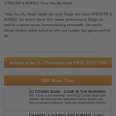
SPENCER & ROMEZ "Give You My Heart"
"Give You My Heart" lautet die neue Single des Duos SPENCER &
ROMEZ. Sie liefern damit Ihre zweite gemeinsame Single ab,
welche zugleich pures Sommerfeeling verschafft. Die catchy
Vocals bleiben dabei sofort im Ohr und runden das ganze perfekt
ab.
Aktuell in der DJ Promotion bei POOL POSITION
DDP Music Tipps
DJ COSMIC BASS - GONE IN THE MORNING
Mit '' Gone in the Morning'' vereint Dj Cosmic Bass zwei
Welten: die Energie des aktuellen Dance Sound und
den unverwechselbaren Spirit des Klassischen Hands
Up. Ein Soundtrack für eine unvergessliche Nacht!
DASHPAC X STEREO AMP SURFER - CATCH