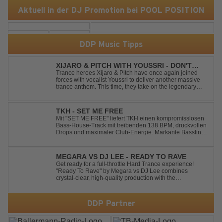
Aktuell in der DJ Promotion bei POOL POSITION
DDP Music Tipps
XIJARO & PITCH WITH YOUSSRI - DON'T
YOU WORRY CHILD
Trance heroes Xijaro & Pitch have once again joined
forces with vocalist Youssri to deliver another massive
trance anthem. This time, they take on the legendary
Swedish House Mafia classic "Don't You Worry Child"
and transform it into a breathtaking trance banger while
perfectly preserving the...
TKH - SET ME FREE
Mit "SET ME FREE" liefert TKH einen kompromisslosen
Bass-House-Track mit treibenden 138 BPM, druckvollen
Drops und maximaler Club-Energie. Markante Basslines
treffen auf hypnotische Vocals und einen Build-up, der
die Spannung konsequent bis zu den Drops nach oben
schraubt. Der Track hat die no...
MEGARA VS DJ LEE - READY TO RAVE
Get ready for a full-throttle Hard Trance experience!
"Ready To Rave" by Megara vs DJ Lee combines
crystal-clear, high-quality production with the
unmistakable spirit of the '90s. Driven by an uplifting,
high-energy melody and pounding, stomping drums, this
track delivers pure rave nostalgia wh...
DDP Partner