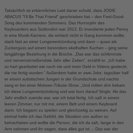
Tatsächlich ist erbärmliches Leid daran schuld, dass JODIE
ABACUS "I'll Be That Friend" geschrieben hat – den Feel-Good-
Song des kommenden Sommers. Das Horrorjahr des
Keyboarders aus Südlondon war 2013. Er investierte jeden Penny
in eine Musik-Karriere, die einfach nicht in Gang kommen wollte,
starb fast an einer Lungenentzündung und dann – quasi als
Zuckerguss auf einem besonders ekelhaften Kuchen – ging seine
langjährige Beziehung in die Brüche. „Das war das schlimmste
und nervenzerreißendste Jahr aller Zeiten“, erzählt er. „Ich habe
so hart gearbeitet wie noch nie und mein Geld in Videos gesteckt,
die nie fertig wurden.“ Außerdem hatte er zwei Jobs: tagsüber half
er einem autistischen Jungen in der Grundschule und nachts
sang er bei einer Motown-Tribute-Show. „Und mitten drin bekam
ich diese Lungenentzündung und war kurz darauf Single. Als das
Jahr endlich zuende war, war ich total fertig. Ich saß in einem
leeren Zimmer, nur mit mir, einem Bett und einem Keyboard
darin. Ich begann zu spielen und gleichzeitig zu weinen. Auf
einmal hatte ich das Gefühl, die Situation von außen zu
betrachteten und wollte die Person, die ich da sah, lange in den
Arm nehmen und ihr sagen, dass alles gut ist. – Das war der