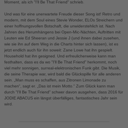
Moment, als ich "I'll Be That Friend" schrieb.
Und was für eine unerwartete Freude dieser Song ist! Retro und
modern, mit dem Soul eines Stevie Wonder, ELOs Streichern und
einer hoffnungsvollen Botschaft, die unwiderstehlich ist. Nach
Jahren des Herumhängens bei Open-Mic-Nächten, Auftritten mit
Leuten wie Ed Sheeran und Jessie J (und ihnen dabei zusehen,
wie sie ihn auf dem Weg in die Charts hinter sich lassen), ist es
jetzt endlich auch für ihn soweit: Zane Lowe hat ihn gespielt.
Household hat ihn gesigned. Und erfreulicherweise kann man
festhalten, dass es da wo "I'll Be That Friend" herkommt, noch
viel mehr sonnigen, surreal-elektronischen Funk gibt. Die Musik,
die seine Therapie war, wird bald die Glückspille für alle anderen
sein. „Man muss es schaffen, aus Zitronen Limonade zu
machen“, sagt er. „Das ist mein Motto.“ Zum Glück kann man
durch "I'll Be That Friend" schwer davon ausgehen, dass 2016 für
JODIE ABACUS ein längst überfälliges, fantastisches Jahr sein
wird.