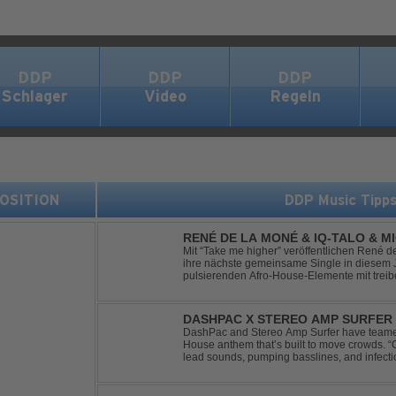
DDP
DDP
DDP
Schlager
Video
Regeln
 POSITION
DDP Music Tipp
RENÉ DE LA MONÉ & IQ-TALO & M
HIGHER
Mit “Take me higher” veröffentlichen René d
ihre nächste gemeinsame Single in diesem Jahr. Der Track ve
pulsierenden Afro-House-Elemente mit tre
einem sinnlich atmosphärischen Musikerleb
verschm...
DASHPAC X STEREO AMP SURFER 
DashPac and Stereo Amp Surfer have teamed
House anthem that’s built to move crowds.
lead sounds, pumping basslines, and infecti
package. Packed with peak-time vibes and 