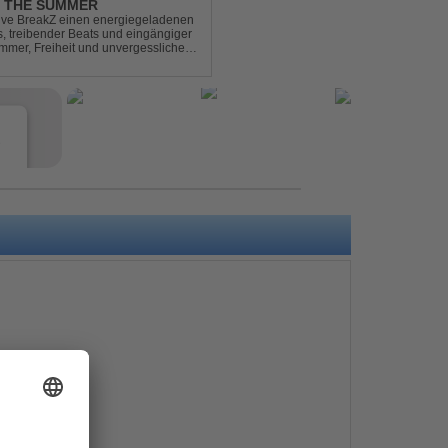
L THE SUMMER
sive BreakZ einen energiegeladenen
s, treibender Beats und eingängiger
mmer, Freiheit und unvergesslichen
r Clubs, Festivals...
e
s
e