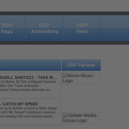
DDP
DDP
DDP
Apps
Anmeldung
Feed
s
DDP Partner
IGUELL SANTOZZ - TAKE ME
e la Moné, IQ Talo & Miguell Santozz
rbindet
ibenden Deep-House-Grooves zu
nis. Hypnotische Percussions
- CATCH MY SPEED
 up to deliver a bouncy Main Stage
 “Catch My Speed” combines massive
ous energy into one festival-ready
unstoppable momentum, th...