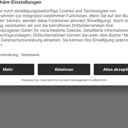
Eingestiegen
Platz 36 am 19.09.2016
Höchste Platzierung
1
Wochen platziert
73
Mehr Informationen
Mehr Informationen
Akzeptieren
Akzeptieren
powered by
Usercentrics
powered by
Usercentric
Consent Management
Consent Management
Platform
&
eRecht24
Platform
&
eRecht24