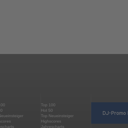
100
Top 100
50
Hot 50
DJ-Promo 
Neueinsteiger
Top Neueinsteiger
scores
Highscores
escharts
Jahrescharts