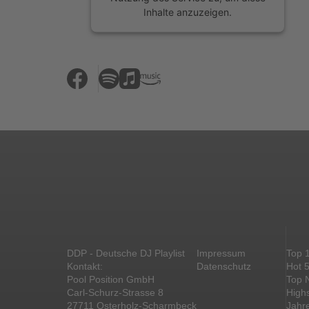
Inhalte anzuzeigen.
Mehr Informationen
Akzeptieren
powered by
Usercentrics Consent
Management Platform
&
eRecht24
DDP - Deutsche DJ Playlist
Impressum
Top 
Kontakt:
Datenschutz
Hot 
Pool Position GmbH
Top 
Carl-Schurz-Strasse 8
High
27711 Osterholz-Scharmbeck
Jahr