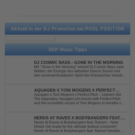
Aktuell in der DJ Promotion bei POOL POSITION
DDP Music Tipps
DJ COSMIC BASS - GONE IN THE MORNING
Mit '' Gone in the Morning'' vereint Dj Cosmic Bass zwei
Welten: die Energie des aktuellen Dance Sound und
den unverwechselbaren Spirit des Klassischen Hands
Up. Ein Soundtrack für eine unvergessliche Nacht!
AQUAGEN X TONI MOGENS X PERFECT
PITCH - UPTOWN GIRL
Aquagen x Toni Mogens x Perfect Pitch – Uptown Girl
The legendary Aquagen join forces with Perfect Pitch
and the incredible vocals of Toni Mogens to breathe new
life into Billy Joel's timeless classic "Uptown Girl."
Combining a bouncy bassline and a fresh, feel-good
production, this modern da...
NERDS AT RAVES X BODYBANGERS FEAT.
RAMORI - NEW DIVIDE
Nerds At Raves & Bodybangers feat. Ramori – New
Divide Get ready for the ultimate festival crossover!
Nerds At Raves & Bodybangers feat. Ramori breathe