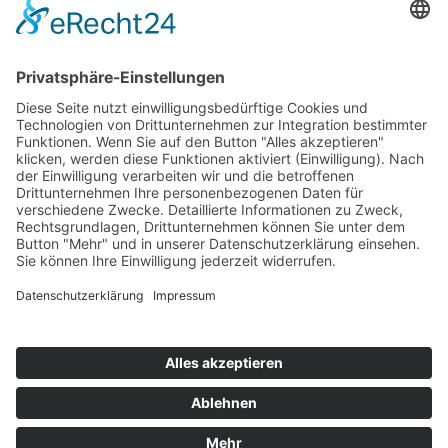
Top 100
Hot 50
Top Neueinsteiger
Highscores
Jahrescharts
Top 100
Hot 50
Top Neueinsteiger
Highscores
Jahrescharts
DJ-Promo buchen