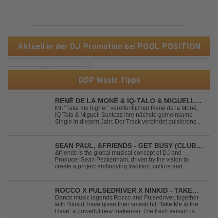
Aktuell in der DJ Promotion bei POOL POSITION
DDP Music Tipps
RENÉ DE LA MONÉ & IQ-TALO & MIGUELL
SANTOZZ - TAKE ME HIGHER
Mit “Take me higher” veröffentlichen René de la Moné,
IQ Talo & Miguell Santozz ihre nächste gemeinsame
Single in diesem Jahr. Der Track verbindet pulsierenden
Afro-House-Elemente mit treibenden Deep-House-
Grooves zu einem sinnlich atmosphärischen
Musikerlebnis. Hypnotische Percussions verschm...
SEAN PAUL, &FRIENDS - GET BUSY (CLUB
MIX)
&friends is the global musical concept of DJ and
Producer Sean Peckenham, driven by the vision to
create a project embodying tradition, culture and
community. His new track “Get Busy (Club Mix)
alongside the Jamaican dancehall singer and rapper
Sean Paul, has taken this early 2000s hit to a who...
ROCCO X PULSEDRIVER X NINKID - TAKE
ME TO THE RAVE (FESTIVAL MIX)
Dance music legends Rocco and Pulsedriver, together
with Ninkid, have given their smash hit “Take Me to the
Rave” a powerful new makeover. The fresh version is set