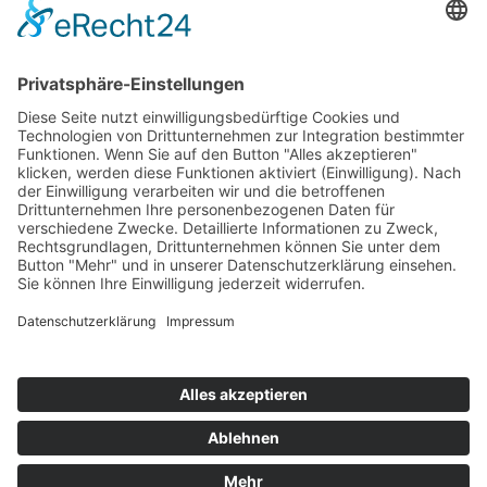
Top 100
Hot 50
Top Neueinsteiger
Highscores
Jahrescharts
Top 100
Hot 50
Top Neueinsteiger
Highscores
Jahrescharts
DJ-Promo buchen