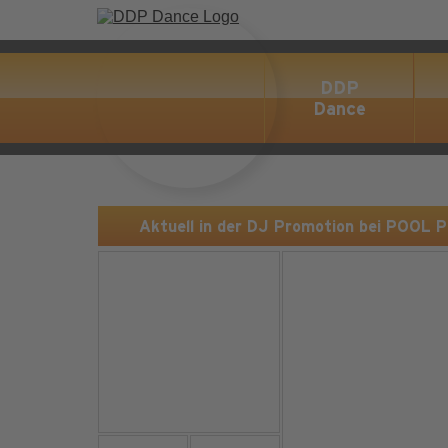
DDP
Dance
Aktuell in der DJ Promotion bei POOL