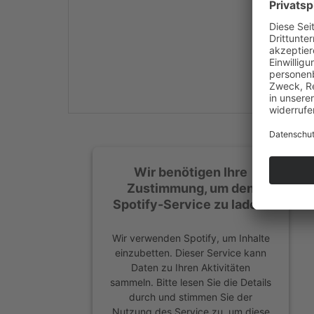
Mehr Informationen
Akzeptieren
powered by
Usercentrics
Consent Management
Platform
&
eRecht24
Wir benötigen Ihre
Zustimmung, um den
Spotify-Service zu laden!
Wir verwenden Spotify, um Inhalte
einzubetten. Dieser Service kann
Daten zu Ihren Aktivitäten
sammeln. Bitte lesen Sie die Details
durch und stimmen Sie der
Nutzung des Service zu, um diese