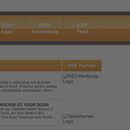
DDP
DDP
DDP
Apps
Anmeldung
Feed
s
DDP Partner
turing a captivating and dramatic
art to finish. Powerful synths, driving
 unforgettable atmosphere, while the
e euphori...
NOCKIN' AT YOUR DOOR
t sie ein. Dahinter warten Boysco &
rack, der dich direkt in den
t Your Door“ kennt nur eine Richtung: