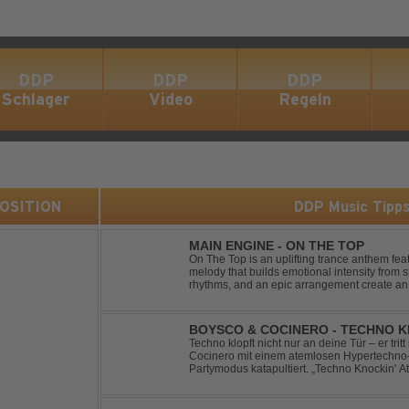
DDP
DDP
DDP
Schlager
Video
Regeln
 POSITION
DDP Music Tipp
MAIN ENGINE - ON THE TOP
On The Top is an uplifting trance anthem fea
melody that builds emotional intensity from st
rhythms, and an epic arrangement create an
soaring lead melody delivers moments of pur
BOYSCO & COCINERO - TECHNO K
Techno klopft nicht nur an deine Tür – er trit
Cocinero mit einem atemlosen Hypertechno-T
Partymodus katapultiert. „Techno Knockin' A
nach vorn. Bounce, bounce, bounce!