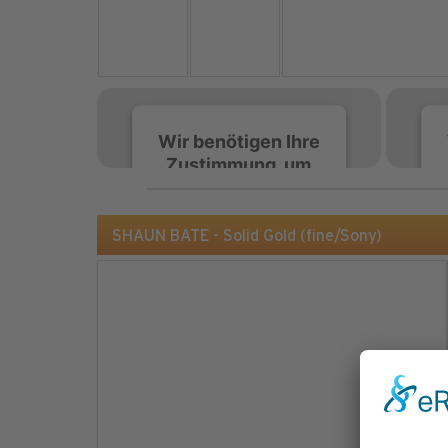
Wir benötigen Ihre
Zustimmung, um
den Spotify-
Service zu laden!
SHAUN BATE - Solid Gold (fine/Sony)
Wir verwenden Spotify,
um Inhalte einzubetten.
Dieser Service kann
Daten zu Ihren
Aktivitäten sammeln.
Bitte lesen Sie die Details
durch und stimmen Sie
der Nutzung des Service
zu, um diese Inhalte
anzuzeigen.