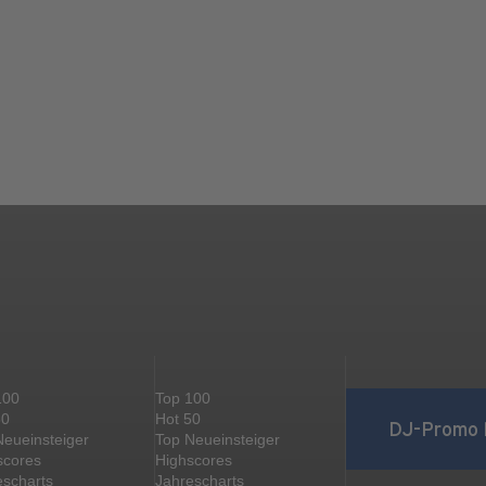
100
Top 100
50
Hot 50
DJ-Promo 
Neueinsteiger
Top Neueinsteiger
scores
Highscores
escharts
Jahrescharts