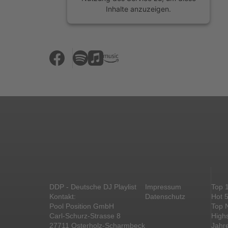
Inhalte anzuzeigen.
Mehr Informationen
Akzeptieren
powered by
Usercentrics Consent
Management Platform
&
eRecht24
DDP - Deutsche DJ Playlist
Impressum
Top 
Kontakt:
Datenschutz
Hot 
Pool Position GmbH
Top 
Carl-Schurz-Strasse 8
High
27711 Osterholz-Scharmbeck
Jahr