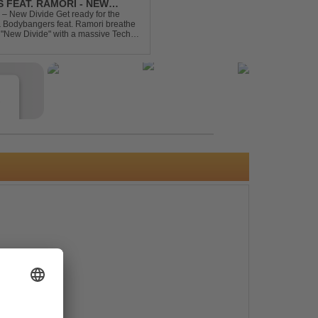
 FEAT. RAMORI - NEW
– New Divide Get ready for the
 & Bodybangers feat. Ramori breathe
m "New Divide" with a massive Techno
singalong moments t...
e
s
e