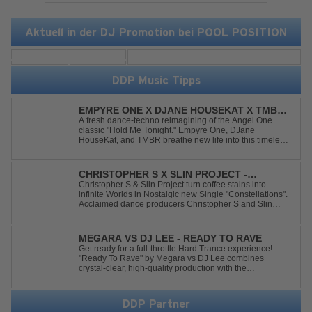
Aktuell in der DJ Promotion bei POOL POSITION
DDP Music Tipps
EMPYRE ONE X DJANE HOUSEKAT X TMBR -
HOLD ME TONIGHT
A fresh dance-techno reimagining of the Angel One
classic "Hold Me Tonight." Empyre One, DJane
HouseKat, and TMBR breathe new life into this timeless
anthem with driving beats, powerful drops, and an
energetic modern production. Blending nostalgia with
contemporary dancefloor energy, this cover...
CHRISTOPHER S X SLIN PROJECT -
CONSTELLATIONS
Christopher S & Slin Project turn coffee stains into
infinite Worlds in Nostalgic new Single "Constellations".
Acclaimed dance producers Christopher S and Slin
Project have joined forces once again to deliver their
highly anticipated new single, "Constellations." Moving
away from standard club ...
MEGARA VS DJ LEE - READY TO RAVE
Get ready for a full-throttle Hard Trance experience!
"Ready To Rave" by Megara vs DJ Lee combines
crystal-clear, high-quality production with the
unmistakable spirit of the '90s. Driven by an uplifting,
high-energy melody and pounding, stomping drums, this
track delivers pure rave nostalgia wh...
DDP Partner