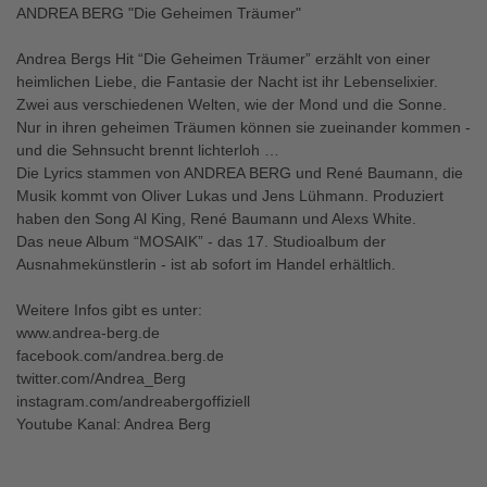
ANDREA BERG "Die Geheimen Träumer"
Andrea Bergs Hit “Die Geheimen Träumer” erzählt von einer
heimlichen Liebe, die Fantasie der Nacht ist ihr Lebenselixier.
Zwei aus verschiedenen Welten, wie der Mond und die Sonne.
Nur in ihren geheimen Träumen können sie zueinander kommen -
und die Sehnsucht brennt lichterloh …
Die Lyrics stammen von ANDREA BERG und René Baumann, die
Musik kommt von Oliver Lukas und Jens Lühmann. Produziert
haben den Song Al King, René Baumann und Alexs White.
Das neue Album “MOSAIK” - das 17. Studioalbum der
Ausnahmekünstlerin - ist ab sofort im Handel erhältlich.
Weitere Infos gibt es unter:
www.andrea-berg.de
facebook.com/andrea.berg.de
twitter.com/Andrea_Berg
instagram.com/andreabergoffiziell
Youtube Kanal: Andrea Berg