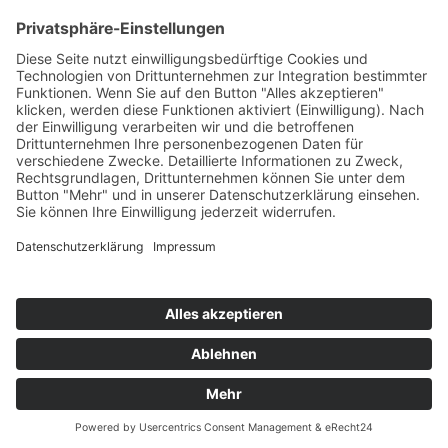
Highscores
Jahrescharts
Top 100
Hot 50
Top Neueinsteiger
Highscores
Jahrescharts
DJ-Promo buchen