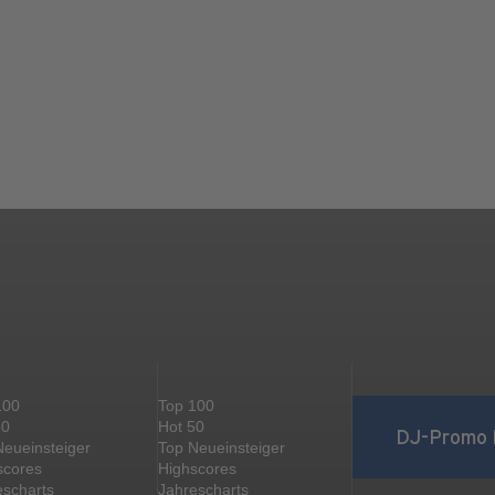
100
Top 100
50
Hot 50
DJ-Promo 
Neueinsteiger
Top Neueinsteiger
scores
Highscores
escharts
Jahrescharts