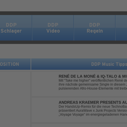
DDP
DDP
DDP
Schlager
Video
Regeln
 POSITION
DDP Music Tipp
RENÉ DE LA MONÉ & IQ-TALO & M
HIGHER
Mit “Take me higher” veröffentlichen René d
ihre nächste gemeinsame Single in diesem Jahr. Der Track ve
pulsierenden Afro-House-Elemente mit tre
einem sinnlich atmosphärischen Musikerleb
verschm...
ANDREAS KRAEMER PRESENTS AU
VOYAGE VOYAGE (TIMSTER & NINT
Der HandsUp-Remix für die neue TechnoBas
präsentiert AuraWave x Junk Projects Versi
„Voyage Voyage“ im energiegeladenen Hand
Das HandsUp-Duo aus Nordrhein-Westfalen 
druckvoll...