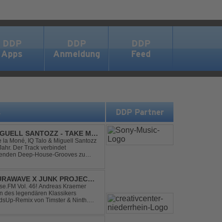
DDP
DDP
DDP
Apps
Anmeldung
Feed
s
DDP Partner
IGUELL SANTOZZ - TAKE ME
e la Moné, IQ Talo & Miguell Santozz
rbindet
ibenden Deep-House-Grooves zu
nis. Hypnotische Percussions
RAWAVE X JUNK PROJECT -
H REMIX)
e.FM Vol. 46! Andreas Kraemer
on des legendären Klassikers
sUp-Remix von Timster & Ninth.
verwandelt den zeitlosen Song mit