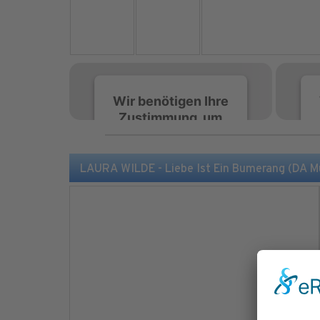
Wir benötigen Ihre
Zustimmung, um
den Spotify-
Service zu laden!
LAURA WILDE - Liebe Ist Ein Bumerang (DA M
Wir verwenden Spotify,
um Inhalte einzubetten.
Dieser Service kann
Daten zu Ihren
Aktivitäten sammeln.
Bitte lesen Sie die Details
durch und stimmen Sie
der Nutzung des Service
zu, um diese Inhalte
anzuzeigen.