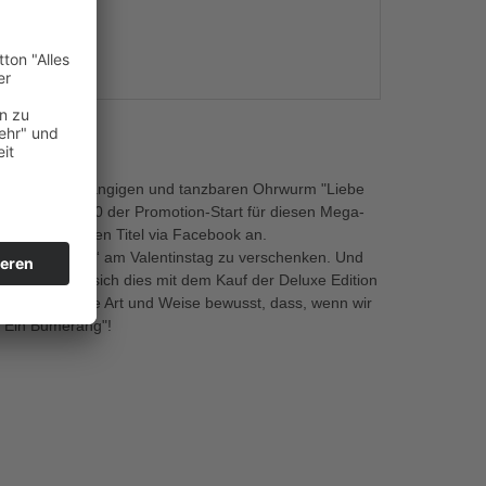
s
WILDE den eingängigen und tanzbaren Ohrwurm "Liebe
 am 14.02.2020 der Promotion-Start für diesen Mega-
ren Fans diesen Titel via Facebook an.
n "Liebes-Gruß“ am Valentinstag zu verschenken. Und
öchte, kann sich dies mit dem Kauf der Deluxe Edition
e hitverdächtige Art und Weise bewusst, dass, wenn wir
t Ein Bumerang"!