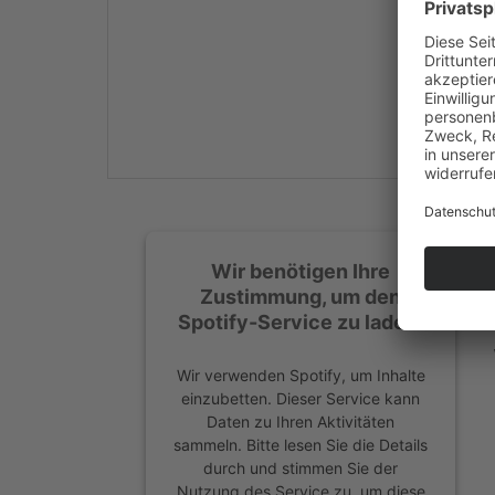
Mehr Informationen
Akzeptieren
powered by
Usercentrics
Consent Management
Platform
&
eRecht24
Wir benötigen Ihre
Zustimmung, um den
Spotify-Service zu laden!
Wir verwenden Spotify, um Inhalte
einzubetten. Dieser Service kann
Daten zu Ihren Aktivitäten
sammeln. Bitte lesen Sie die Details
durch und stimmen Sie der
Nutzung des Service zu, um diese