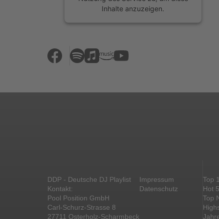
Inhalte anzuzeigen.
Mehr Informationen
Akzeptieren
powered by
Usercentrics Consent
Management Platform
&
eRecht24
DDP - Deutsche DJ Playlist
Impressum
Top 
Kontakt:
Datenschutz
Hot 
Pool Position GmbH
Top 
Carl-Schurz-Strasse 8
High
27711 Osterholz-Scharmbeck
Jahr