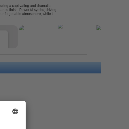
turing a captivating and dramatic
art to finish. Powerful synths, driving
 unforgettable atmosphere, while the
e euphori...
e
s
e