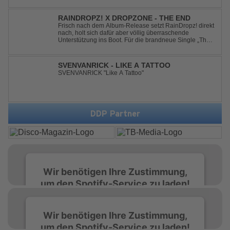
community. His new track “Get Busy (Club Mix)
alongside the Jamaican dancehall singer and rapper
Sean Paul, has taken this early 2000s hit to a who...
RAINDROPZ! X DROPZONE - THE END
Frisch nach dem Album-Release setzt RainDropz! direkt
nach, holt sich dafür aber völlig überraschende
Unterstützung ins Boot. Für die brandneue Single „The
End“ reaktiviert der Produzent eines seiner zusätzlichen
Artist-Alias-Projekte "DropZone", um das es jahrelang
still war. „The End“ ist ei...
SVENVANRICK - LIKE A TATTOO
SVENVANRICK "Like A Tattoo"
DDP Partner
Wir benötigen Ihre Zustimmung,
um den Spotify-Service zu laden!
Wir verwenden Spotify, um Inhalte
Wir benötigen Ihre Zustimmung,
einzubetten. Dieser Service kann Daten zu
um den Spotify-Service zu laden!
Ihren Aktivitäten sammeln. Bitte lesen Sie die