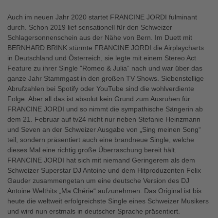
Auch im neuen Jahr 2020 startet FRANCINE JORDI fulminant
durch. Schon 2019 lief sensationell für den Schweizer
Schlagersonnenschein aus der Nähe von Bern. Im Duett mit
BERNHARD BRINK stürmte FRANCINE JORDI die Airplaycharts
in Deutschland und Österreich, sie legte mit einem Stereo Act
Feature zu ihrer Single "Romeo & Julia“ nach und war über das
ganze Jahr Stammgast in den großen TV Shows. Siebenstellige
Abrufzahlen bei Spotify oder YouTube sind die wohlverdiente
Folge. Aber all das ist absolut kein Grund zum Ausruhen für
FRANCINE JORDI und so nimmt die sympathische Sängerin ab
dem 21. Februar auf tv24 nicht nur neben Stefanie Heinzmann
und Seven an der Schweizer Ausgabe von „Sing meinen Song“
teil, sondern präsentiert auch eine brandneue Single, welche
dieses Mal eine richtig große Überraschung bereit hält.
FRANCINE JORDI hat sich mit niemand Geringerem als dem
Schweizer Superstar DJ Antoine und dem Hitproduzenten Felix
Gauder zusammengetan um eine deutsche Version des DJ
Antoine Welthits „Ma Chérie“ aufzunehmen. Das Original ist bis
heute die weltweit erfolgreichste Single eines Schweizer Musikers
und wird nun erstmals in deutscher Sprache präsentiert.