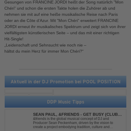
Gesungen von FRANCINE JORDI heißt der Song natürlich "Mon
Chéri“ und schon die ersten Takte holen die Zuhörer ab und
nehmen sie mit auf eine heiße musikalische Reise nach Paris
oder an die Côte d’Azur. Mit "Mon Chéri“ erweitert FRANCINE
JORDI erneut ihr musikalisches Spektrum und zeigt sich von ihrer
vielfältigsten künstlerischen Seite – und das mit einer richtigen
Hit-Single!
„Leidenschaft und Sehnsucht wie noch nie –
hältst du mein Herz für immer Mon Chéri?“
Aktuell in der DJ Promotion bei POOL POSITION
DDP Music Tipps
SEAN PAUL, &FRIENDS - GET BUSY (CLUB
MIX)
&friends is the global musical concept of DJ and
Producer Sean Peckenham, driven by the vision to
create a project embodying tradition, culture and