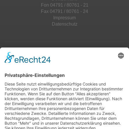
Fon 04791 / 80761 - 21
Fax 04791 / 80761 - 24
Impressum
Datenschutz
Top 100
Hot 50
Top Neueinsteiger
Highscores
Jahrescharts
Top 100
Hot 50
Top Neueinsteiger
Highscores