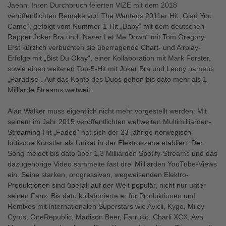
Jaehn. Ihren Durchbruch feierten VIZE mit dem 2018
veröffentlichten Remake von The Wanteds 2011er Hit „Glad You
Came“, gefolgt vom Nummer-1-Hit „Baby“ mit dem deutschen
Rapper Joker Bra und „Never Let Me Down“ mit Tom Gregory.
Erst kürzlich verbuchten sie überragende Chart- und Airplay-
Erfolge mit „Bist Du Okay“, einer Kollaboration mit Mark Forster,
sowie einen weiteren Top-5-Hit mit Joker Bra und Leony namens
„Paradise“. Auf das Konto des Duos gehen bis dato mehr als 1
Milliarde Streams weltweit.
Alan Walker muss eigentlich nicht mehr vorgestellt werden: Mit
seinem im Jahr 2015 veröffentlichten weltweiten Multimilliarden-
Streaming-Hit „Faded“ hat sich der 23-jährige norwegisch-
britische Künstler als Unikat in der Elektroszene etabliert. Der
Song meldet bis dato über 1,3 Milliarden Spotify-Streams und das
dazugehörige Video sammelte fast drei Milliarden YouTube-Views
ein. Seine starken, progressiven, wegweisenden Elektro-
Produktionen sind überall auf der Welt populär, nicht nur unter
seinen Fans. Bis dato kollaborierte er für Produktionen und
Remixes mit internationalen Superstars wie Avicii, Kygo, Miley
Cyrus, OneRepublic, Madison Beer, Farruko, Charli XCX, Ava