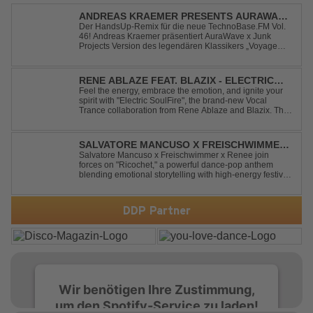
ANDREAS KRAEMER PRESENTS AURAWAVE
X JUNK PROJECT - VOYAGE VOYAGE
Der HandsUp-Remix für die neue TechnoBase.FM Vol.
46! Andreas Kraemer präsentiert AuraWave x Junk
(TIMSTER & NINTH REMIX)
Projects Version des legendären Klassikers „Voyage
Voyage“ im energiegeladenen HandsUp-Remix von
Timster & Ninth. Das HandsUp-Duo aus Nordrhein-
Westfalen verwandelt den zeitlosen Song mit druckvoll...
RENE ABLAZE FEAT. BLAZIX - ELECTRIC
SOULFIRE
Feel the energy, embrace the emotion, and ignite your
spirit with "Electric SoulFire", the brand-new Vocal
Trance collaboration from Rene Ablaze and Blazix. This
release delivers two unique journeys through the world
of uplifting melodies and powerful vocals. Classic
Uplifting Vocal Trance me...
SALVATORE MANCUSO X FREISCHWIMMER
X RENEE - RICOCHET
Salvatore Mancuso x Freischwimmer x Renee join
forces on "Ricochet," a powerful dance-pop anthem
blending emotional storytelling with high-energy festival
production. Inspired by Bruce Springsteen's For You, the
track transforms a timeless theme into a fresh, modern
dance experience. Crafted by...
DDP Partner
Wir benötigen Ihre Zustimmung,
um den Spotify-Service zu laden!