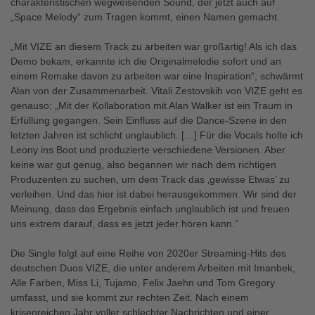
charakteristischen wegweisenden Sound, der jetzt auch auf
„Space Melody“ zum Tragen kommt, einen Namen gemacht.
„Mit VIZE an diesem Track zu arbeiten war großartig! Als ich das
Demo bekam, erkannte ich die Originalmelodie sofort und an
einem Remake davon zu arbeiten war eine Inspiration“, schwärmt
Alan von der Zusammenarbeit. Vitali Zestovskih von VIZE geht es
genauso: „Mit der Kollaboration mit Alan Walker ist ein Traum in
Erfüllung gegangen. Sein Einfluss auf die Dance-Szene in den
letzten Jahren ist schlicht unglaublich. […] Für die Vocals holte ich
Leony ins Boot und produzierte verschiedene Versionen. Aber
keine war gut genug, also begannen wir nach dem richtigen
Produzenten zu suchen, um dem Track das ‚gewisse Etwas’ zu
verleihen. Und das hier ist dabei herausgekommen. Wir sind der
Meinung, dass das Ergebnis einfach unglaublich ist und freuen
uns extrem darauf, dass es jetzt jeder hören kann.“
Die Single folgt auf eine Reihe von 2020er Streaming-Hits des
deutschen Duos VIZE, die unter anderem Arbeiten mit Imanbek,
Alle Farben, Miss Li, Tujamo, Felix Jaehn und Tom Gregory
umfasst, und sie kommt zur rechten Zeit. Nach einem
krisenreichen Jahr voller schlechter Nachrichten und einer