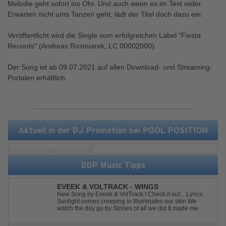
Melodie geht sofort ins Ohr. Und auch wenn es im Text wider
Erwarten nicht ums Tanzen geht, lädt der Titel doch dazu ein.
Veröffentlicht wird die Single vom erfolgreichen Label "Fiesta
Records" (Andreas Rosmiarek, LC 00002000).
Der Song ist ab 09.07.2021 auf allen Download- und Streaming-
Portalen erhältlich.
Aktuell in der DJ Promotion bei POOL POSITION
DDP Music Tipps
EVEEK & VOLTRACK - WINGS
New Song by Eveek & VolTrack ! Check it out... Lyrics:
Sunlight comes creeping in Illuminates our skin We
watch the day go by Stories of all we did It made me
think of you It made me think of you Under a trillion stars
We danced on top of cars ...