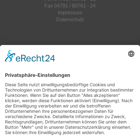
Fax 04791 / 80761 - 24
Impressum
Datenschutz
Top 100
Hot 50
Top Neueinsteiger
Highscores
Jahrescharts
Top 100
Hot 50
Top Neueinsteiger
Highscores
Jahrescharts