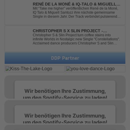
RENÉ DE LA MONÉ & IQ-TALO & MIGUELL
SANTOZZ - TAKE ME HIGHER
Mit “Take me higher” veröffentlichen René de la Moné,
IQ Talo & Miguell Santozz ihre nächste gemeinsame
Single in diesem Jahr. Der Track verbindet pulsierenden
Afro-House-Elemente mit treibenden Deep-House-
Grooves zu einem sinnlich atmosphärischen
Musikerlebnis. Hypnotische Percussions verschm...
CHRISTOPHER S X SLIN PROJECT -
CONSTELLATIONS
Christopher S & Slin Project turn coffee stains into
infinite Worlds in Nostalgic new Single "Constellations".
Acclaimed dance producers Christopher S and Slin
Project have joined forces once again to deliver their
highly anticipated new single, "Constellations." Moving
away from standard club ...
DDP Partner
Wir benötigen Ihre Zustimmung,
um den Spotify-Service zu laden!
Wir verwenden Spotify, um Inhalte
Wir benötigen Ihre Zustimmung,
einzubetten. Dieser Service kann Daten zu
um den Spotify-Service zu laden!
Ihren Aktivitäten sammeln. Bitte lesen Sie die
Details durch und stimmen Sie der Nutzung