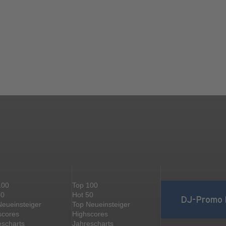
100
Top 100
50
Hot 50
DJ-Promo 
Neueinsteiger
Top Neueinsteiger
scores
Highscores
escharts
Jahrescharts