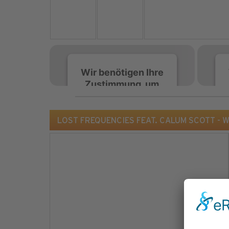
Wir benötigen Ihre
Zustimmung, um
den Spotify-
Service zu laden!
LOST FREQUENCIES FEAT. CALUM SCOTT - Wh
Wir verwenden Spotify,
um Inhalte einzubetten.
Dieser Service kann
Daten zu Ihren
Aktivitäten sammeln.
Bitte lesen Sie die Details
durch und stimmen Sie
der Nutzung des Service
zu, um diese Inhalte
anzuzeigen.