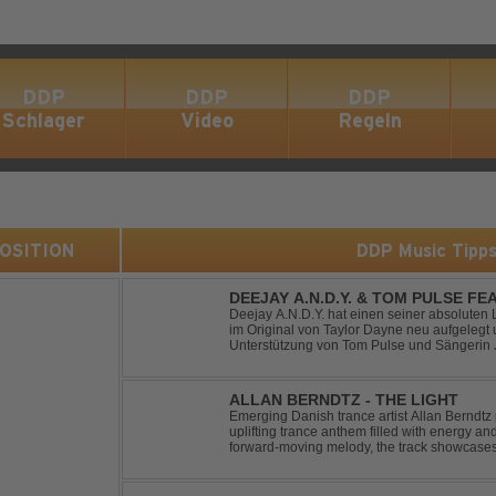
DDP
DDP
DDP
Schlager
Video
Regeln
 POSITION
DDP Music Tipp
DEEJAY A.N.D.Y. & TOM PULSE FE
YOUR LOVE
Deejay A.N.D.Y. hat einen seiner absoluten 
im Original von Taylor Dayne neu aufgelegt 
Unterstützung von Tom Pulse und Sängerin J
Sound für einen weltweit bekannten Hit animi
ALLAN BERNDTZ - THE LIGHT
Emerging Danish trance artist Allan Berndtz 
uplifting trance anthem filled with energy an
forward-moving melody, the track showcases t
Future Sequence release.