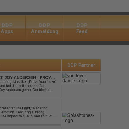
DDP
DDP
DDP
Apps
Anmeldung
Feed
s
DDP Partner
AT. JOY ANDERSEN - PROVE
Lieblingsklassiker „Prove Your Love“
und hat dies mit namenhafter
oy Andersen getan. Der frische
ert direkt wieder zum tanz...
presents “The Light,” a soaring
d emotion. Featuring a strong,
he signature quality and spirit of a