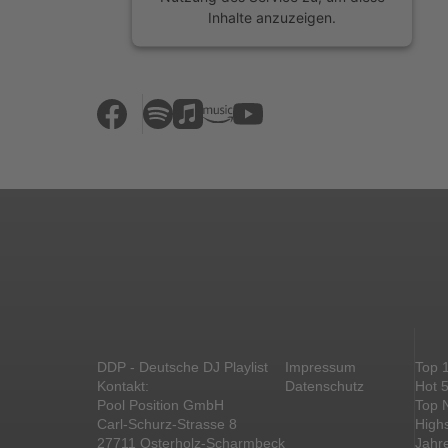
Inhalte anzuzeigen.
Mehr Informationen
Akzeptieren
powered by
Usercentrics Consent
Management Platform
&
eRecht24
DDP - Deutsche DJ Playlist
Impressum
Top 
Kontakt:
Datenschutz
Hot 
Pool Position GmbH
Top 
Carl-Schurz-Strasse 8
High
27711 Osterholz-Scharmbeck
Jahr