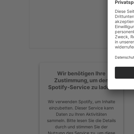
Mehr Informationen
Akzeptieren
powered by
Usercentrics
Consent Management
Platform
&
eRecht24
Wir benötigen Ihre
Zustimmung, um den
Spotify-Service zu laden!
Wir verwenden Spotify, um Inhalte
einzubetten. Dieser Service kann
Daten zu Ihren Aktivitäten
sammeln. Bitte lesen Sie die Details
durch und stimmen Sie der
Nutzung des Service zu, um diese