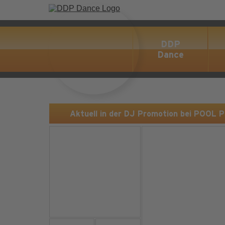
DDP
Dance
Aktuell in der DJ Promotion bei POOL