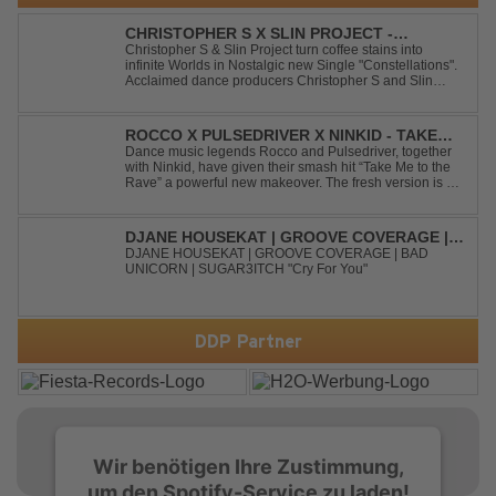
CHRISTOPHER S X SLIN PROJECT -
CONSTELLATIONS
Christopher S & Slin Project turn coffee stains into
infinite Worlds in Nostalgic new Single "Constellations".
Acclaimed dance producers Christopher S and Slin
Project have joined forces once again to deliver their
highly anticipated new single, "Constellations." Moving
away from standard club ...
ROCCO X PULSEDRIVER X NINKID - TAKE
ME TO THE RAVE (FESTIVAL MIX)
Dance music legends Rocco and Pulsedriver, together
with Ninkid, have given their smash hit “Take Me to the
Rave” a powerful new makeover. The fresh version is set
to ignite dance floors and bring every festival to a boiling
point. Featuring massive kicks and the beloved melody
that made the or...
DJANE HOUSEKAT | GROOVE COVERAGE |
BAD UNICORN | SUGAR3ITCH - CRY FOR
DJANE HOUSEKAT | GROOVE COVERAGE | BAD
UNICORN | SUGAR3ITCH "Cry For You"
YOU
DDP Partner
Wir benötigen Ihre Zustimmung,
um den Spotify-Service zu laden!