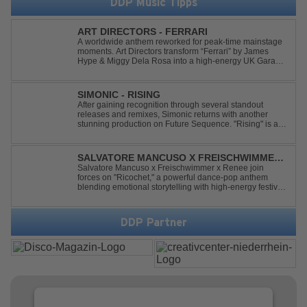
DDP Music Tipps
ART DIRECTORS - FERRARI
A worldwide anthem reworked for peak-time mainstage
moments. Art Directors transform “Ferrari” by James
Hype & Miggy Dela Rosa into a high-energy UK Garage
House weapon, packed with punchy grooves and
irresistible momentum. Designed for clubs and festival
crowds alike, this remix elevates the o...
SIMONIC - RISING
After gaining recognition through several standout
releases and remixes, Simonic returns with another
stunning production on Future Sequence. "Rising" is a
powerful Uplifting Emotional Vocal Trance anthem,
combining breathtaking vocals, uplifting energy, and
goosebump-inducing melodies. A must-...
SALVATORE MANCUSO X FREISCHWIMMER
X RENEE - RICOCHET
Salvatore Mancuso x Freischwimmer x Renee join
forces on "Ricochet," a powerful dance-pop anthem
blending emotional storytelling with high-energy festival
production. Inspired by Bruce Springsteen's For You, the
track transforms a timeless theme into a fresh, modern
dance experience. Crafted by...
DDP Partner