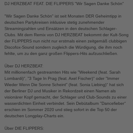
DJ HERZBEAT FEAT. DIE FLIPPERS "Wir Sagen Danke Schön"
"Wir Sagen Danke Schön" ist seit Monaten DER Geheimtipp in
deutschen Partykreisen inklusive stetig zunehmender
Streamingzahlen und Einsätzen in den deutschen Schlager-
Clubs. Mit dem Remix von DJ HERZBEAT bekommt der Kult-Song
der FLIPPERS nun nicht nur erstmals einen zeitgemäß clubbigen
Discofox-Sound sondern zugleich die Würdigung, die ihm noch
fehlte, um zu den ganz großen Flippers-Hits aufzuschließen.
Über DJ HERZBEAT:
Mit millionenfach gestreamten Hits wie "Weekend (feat. Sarah
Lombardi)“, "3 Tage In Prag (feat. Axel Fischer)“ oder "Immer
Wieder Wenn Die Sonne Scheint" (feat. Sonia Liebing)“ hat sich
der Berliner DJ und Musiker in Rekordzeit einen Namen als
visionärer Kopf gemacht, der Schlager und Club-Sounds zu einer
wasserdichten Einheit verbindet. Sein Debütalbum "Dancefieber“
erschien im Sommer 2020 und stieg sofort in die Top 50 der
deutschen Longplay-Charts ein.
Über DIE FLIPPERS: