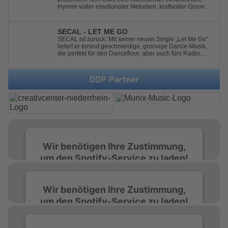
Hymne voller emotionaler Melodien, kraftvoller Grooves
und dem Gefühl, über das Gewöhnliche
hinauszublicken. Bekannt für seine einzigartige
Verbindung aus Dance, House und elektronische...
SECAL - LET ME GO
SECAL ist zurück. Mit seiner neuen Single „Let Me Go“
liefert er erneut geschmeidige, groovige Dance-Musik,
die perfekt für den Dancefloor, aber auch fürs Radio
oder die persönliche Dance-Playlist im Alltag geeignet
ist. Deep House trifft auf Dance-Pop – man darf
gespannt sein, was als Nächstes...
DDP Partner
Wir benötigen Ihre Zustimmung,
um den Spotify-Service zu laden!
Wir verwenden Spotify, um Inhalte
Wir benötigen Ihre Zustimmung,
einzubetten. Dieser Service kann Daten zu
um den Spotify-Service zu laden!
Ihren Aktivitäten sammeln. Bitte lesen Sie die
Details durch und stimmen Sie der Nutzung
des Service zu, um diese Inhalte anzuzeigen.
Wir verwenden Spotify, um Inhalte