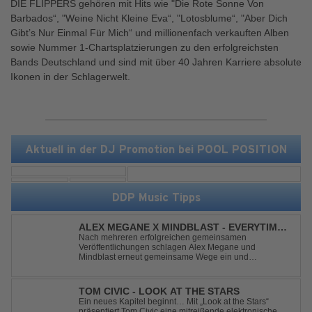
DIE FLIPPERS gehören mit Hits wie "Die Rote Sonne Von
Barbados“, "Weine Nicht Kleine Eva“, "Lotosblume“, "Aber Dich
Gibt’s Nur Einmal Für Mich“ und millionenfach verkauften Alben
sowie Nummer 1-Chartsplatzierungen zu den erfolgreichsten
Bands Deutschland und sind mit über 40 Jahren Karriere absolute
Ikonen in der Schlagerwelt.
Aktuell in der DJ Promotion bei POOL POSITION
DDP Music Tipps
ALEX MEGANE X MINDBLAST - EVERYTIME
WE TOUCH
Nach mehreren erfolgreichen gemeinsamen
Veröffentlichungen schlagen Alex Megane und
Mindblast erneut gemeinsame Wege ein und
präsentieren mit Everytime We Touch ihre neueste
Zusammenarbeit. Für ihre aktuelle Single haben sie sich
einen echten Klassiker vorgenommen: den
TOM CIVIC - LOOK AT THE STARS
unvergessenen Song von Ma...
Ein neues Kapitel beginnt… Mit „Look at the Stars“
präsentiert Tom Civic eine mitreißende elektronische