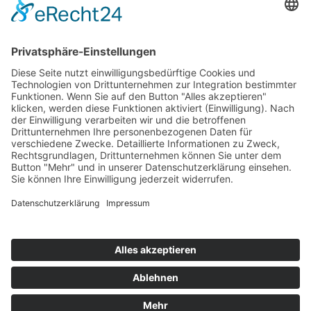
Hot 50
Top Neueinsteiger
Highscores
Jahrescharts
Top 100
Hot 50
Top Neueinsteiger
Highscores
Jahrescharts
DJ-Promo buchen