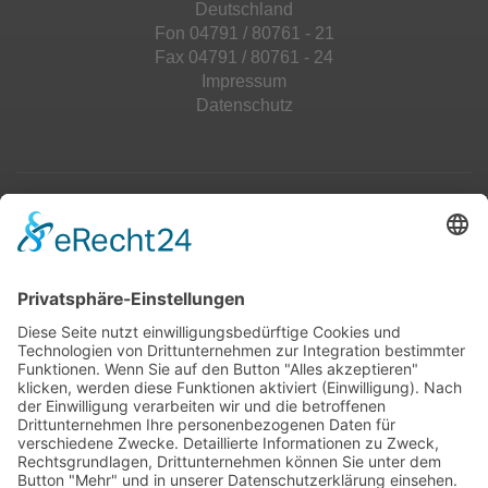
Deutschland
Fon 04791 / 80761 - 21
Fax 04791 / 80761 - 24
Impressum
Datenschutz
Top 100
Hot 50
Top Neueinsteiger
Highscores
Jahrescharts
Top 100
Hot 50
Top Neueinsteiger