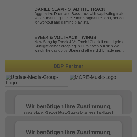
into one festival-ready package. Packed with peak-time
vibes and unstoppable momentum, th...
DANIEL SLAM - STAB THE TRACK
Aggressive Drum and Bass track with captivating male
vocals featuring Daniel Slam´s signature sond, perfect
for workout and gaming playlists.
EVEEK & VOLTRACK - WINGS
New Song by Eveek & VolTrack ! Check it out... Lyrics:
Sunlight comes creeping in Illuminates our skin We
watch the day go by Stories of all we did It made me
think of you It made me think of you Under a trillion stars
We danced on top of cars ...
DDP Partner
Wir benötigen Ihre Zustimmung,
um den Spotify-Service zu laden!
Wir verwenden Spotify, um Inhalte
Wir benötigen Ihre Zustimmung,
einzubetten. Dieser Service kann Daten zu