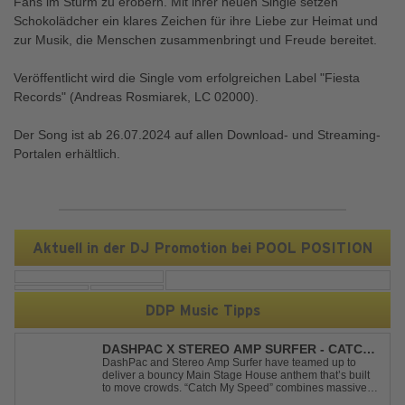
Fans im Sturm zu erobern. Mit ihrer neuen Single setzen
Schokolädcher ein klares Zeichen für ihre Liebe zur Heimat und
zur Musik, die Menschen zusammenbringt und Freude bereitet.
Veröffentlicht wird die Single vom erfolgreichen Label "Fiesta
Records" (Andreas Rosmiarek, LC 02000).
Der Song ist ab 26.07.2024 auf allen Download- und Streaming-
Portalen erhältlich.
Aktuell in der DJ Promotion bei POOL POSITION
DDP Music Tipps
DASHPAC X STEREO AMP SURFER - CATCH
MY SPEED
DashPac and Stereo Amp Surfer have teamed up to
deliver a bouncy Main Stage House anthem that’s built
to move crowds. “Catch My Speed” combines massive
lead sounds, pumping basslines, and infectious energy