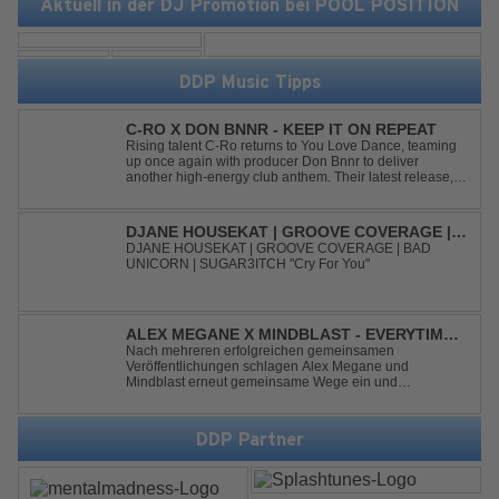
Aktuell in der DJ Promotion bei POOL POSITION
DDP Music Tipps
C-RO X DON BNNR - KEEP IT ON REPEAT
Rising talent C-Ro returns to You Love Dance, teaming
up once again with producer Don Bnnr to deliver
another high-energy club anthem. Their latest release,
"Keep It On Repeat," fuses an infectious vocal hook with
a driving blend of Techno and House, creating the
perfect soundtrack for peak-tim...
DJANE HOUSEKAT | GROOVE COVERAGE |
BAD UNICORN | SUGAR3ITCH - CRY FOR
DJANE HOUSEKAT | GROOVE COVERAGE | BAD
UNICORN | SUGAR3ITCH "Cry For You"
YOU
ALEX MEGANE X MINDBLAST - EVERYTIME
WE TOUCH
Nach mehreren erfolgreichen gemeinsamen
Veröffentlichungen schlagen Alex Megane und
Mindblast erneut gemeinsame Wege ein und
präsentieren mit Everytime We Touch ihre neueste
Zusammenarbeit. Für ihre aktuelle Single haben sie sich
einen echten Klassiker vorgenommen: den
DDP Partner
unvergessenen Song von Ma...