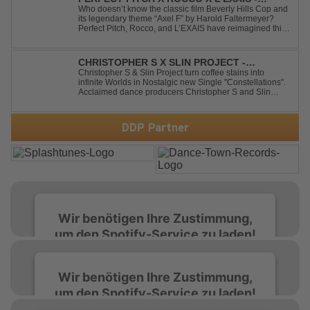
DANCING ON FIRE
Who doesn’t know the classic film Beverly Hills Cop and
its legendary theme “Axel F” by Harold Faltermeyer?
Perfect Pitch, Rocco, and L’EXAIS have reimagined this
timeless classic with a fresh, modern approach.
Featuring an original vocal hook and a contemporary
production style, they respectf...
CHRISTOPHER S X SLIN PROJECT -
CONSTELLATIONS
Christopher S & Slin Project turn coffee stains into
infinite Worlds in Nostalgic new Single "Constellations".
Acclaimed dance producers Christopher S and Slin
Project have joined forces once again to deliver their
highly anticipated new single, "Constellations." Moving
away from standard club ...
DDP Partner
Wir benötigen Ihre Zustimmung,
um den Spotify-Service zu laden!
Wir verwenden Spotify, um Inhalte
Wir benötigen Ihre Zustimmung,
einzubetten. Dieser Service kann Daten zu
um den Spotify-Service zu laden!
Ihren Aktivitäten sammeln. Bitte lesen Sie die