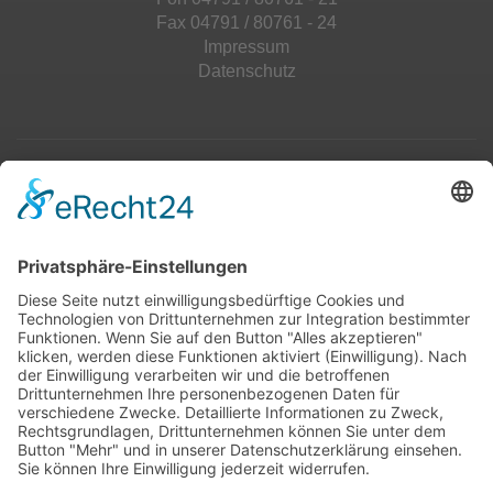
Fax 04791 / 80761 - 24
Impressum
Datenschutz
Top 100
Hot 50
Top Neueinsteiger
Highscores
Jahrescharts
Top 100
Hot 50
Top Neueinsteiger
Highscores
Jahrescharts