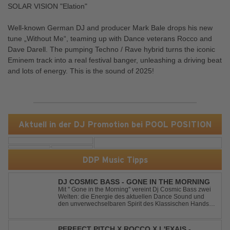
SOLAR VISION "Elation"
Well-known German DJ and producer Mark Bale drops his new
tune „Without Me“, teaming up with Dance veterans Rocco and
Dave Darell. The pumping Techno / Rave hybrid turns the iconic
Eminem track into a real festival banger, unleashing a driving beat
and lots of energy. This is the sound of 2025!
Aktuell in der DJ Promotion bei POOL POSITION
DDP Music Tipps
DJ COSMIC BASS - GONE IN THE MORNING
Mit '' Gone in the Morning'' vereint Dj Cosmic Bass zwei
Welten: die Energie des aktuellen Dance Sound und
den unverwechselbaren Spirit des Klassischen Hands
Up. Ein Soundtrack für eine unvergessliche Nacht!
PERFECT PITCH X ROCCO X L'EXAIS -