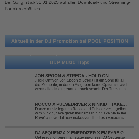
Der Song ist ab 31.01.2025 auf allen Download- und Streaming-
Portalen erhältlich.
Aktuell in der DJ Promotion bei POOL POSITION
DDP Music Tipps
JON SPOON & STREGA - HOLD ON
„Hold On“ von Jon Spoon & Strega ist ein Song für all
die Momente, in denen Aufgeben keine Option ist, auch
wenn alles in dir genau danach schreit. Der Track nimmt
dieses Gefühl auf, wenn man kurz davor steht
loszulassen, und verwandelt es in pure Energie, die
dich daran erinnert, noch einmal f...
ROCCO X PULSEDRIVER X NINKID - TAKE
ME TO THE RAVE (FESTIVAL MIX)
Dance music legends Rocco and Pulsedriver, together
with Ninkid, have given their smash hit “Take Me to the
Rave” a powerful new makeover. The fresh version is set
to ignite dance floors and bring every festival to a boiling
point. Featuring massive kicks and the beloved melody
that made the or...
DJ SEQUENZA X ENERDIZER X EMPYRE ONE
- UNTIL THE MORNING LIGHT
Get ready for pure mainstage madness! DJ Sequenza,