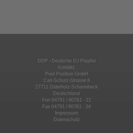
Akzeptieren
einzubetten. Dieser Service kann Daten zu
Ihren Aktivitäten sammeln. Bitte lesen Sie die
Mehr Informationen
powered by
Usercentrics Consent
Details durch und stimmen Sie der Nutzung
Management Platform
&
eRecht24
des Service zu, um diese Inhalte anzuzeigen.
Akzeptieren
Mehr Informationen
powered by
Usercentrics Consent
Management Platform
&
eRecht24
Akzeptieren
DDP - Deutsche DJ Playlist
powered by
Usercentrics Consent
Kontakt:
Management Platform
&
eRecht24
Pool Position GmbH
Carl-Schurz-Strasse 8
27711 Osterholz-Scharmbeck
Deutschland
Fon 04791 / 80761 - 21
Fax 04791 / 80761 - 24
Impressum
Datenschutz