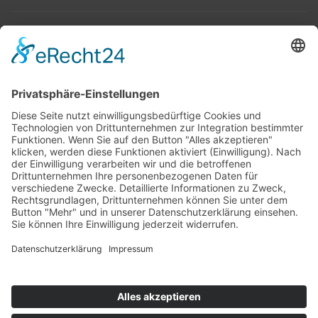
Top 100
Hot 50
Top Neueinsteiger
Highscores
Jahrescharts
Top 100
Hot 50
Top Neueinsteiger
Highscores
Jahrescharts