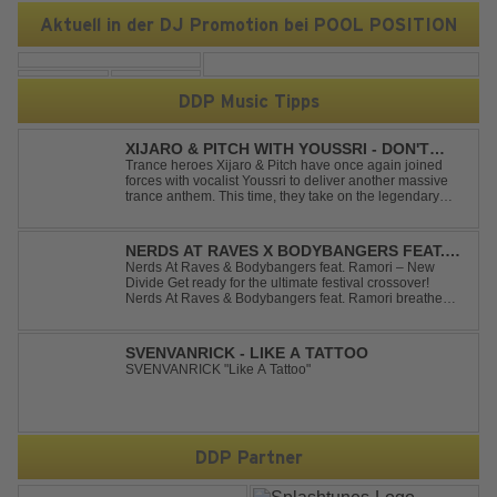
Aktuell in der DJ Promotion bei POOL POSITION
DDP Music Tipps
XIJARO & PITCH WITH YOUSSRI - DON'T
YOU WORRY CHILD
Trance heroes Xijaro & Pitch have once again joined
forces with vocalist Youssri to deliver another massive
trance anthem. This time, they take on the legendary
Swedish House Mafia classic "Don't You Worry Child"
and transform it into a breathtaking trance banger while
perfectly preserving the...
NERDS AT RAVES X BODYBANGERS FEAT.
RAMORI - NEW DIVIDE
Nerds At Raves & Bodybangers feat. Ramori – New
Divide Get ready for the ultimate festival crossover!
Nerds At Raves & Bodybangers feat. Ramori breathe
new life into Linkin Park's legendary anthem "New
Divide" with a massive Techno Bigroom Festival
makeover. From emotional singalong moments t...
SVENVANRICK - LIKE A TATTOO
SVENVANRICK "Like A Tattoo"
DDP Partner