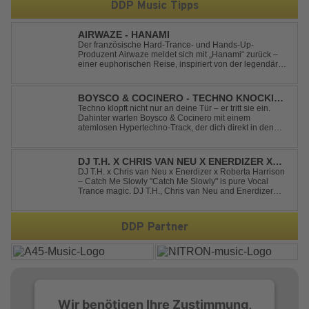
DDP Music Tipps
AIRWAZE - HANAMI
Der französische Hard-Trance- und Hands-Up-
Produzent Airwaze meldet sich mit „Hanami“ zurück –
einer euphorischen Reise, inspiriert von der legendären
japanischen Kirschblütenzeit. Durch die Kombination
aus mitreißenden Melodien, energiegeladenen
Rhythmen und emotionalen Vocals fängt der Track ...
BOYSCO & COCINERO - TECHNO KNOCKIN'
AT YOUR DOOR
Techno klopft nicht nur an deine Tür – er tritt sie ein.
Dahinter warten Boysco & Cocinero mit einem
atemlosen Hypertechno-Track, der dich direkt in den
Partymodus katapultiert. „Techno Knockin' At Your Door“
kennt nur eine Richtung: nach vorn. Bounce, bounce,
bounce!
DJ T.H. X CHRIS VAN NEU X ENERDIZER X
ROBERTA HARRISON - CATCH ME SLOWLY
DJ T.H. x Chris van Neu x Enerdizer x Roberta Harrison
– Catch Me Slowly "Catch Me Slowly" is pure Vocal
Trance magic. DJ T.H., Chris van Neu and Enerdizer
create an uplifting journey filled with emotional
melodies, euphoric energy and that unmistakable
Balearic Ibiza trance vibe. At the hear...
DDP Partner
Wir benötigen Ihre Zustimmung,