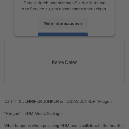
Details durch und stimmen Sie der Nutzung
des Service zu, um diese Inhalte anzuzeigen.
Mehr Informationen
Akzeptieren
powered by
Usercentrics Consent
Management Platform
&
eRecht24
Keine Daten
DJ T.H. & JENNIFER JUNKER & TOBIAS JUNKER "Fliegen"
“Fliegen” - EDM Meets Schlager
What happens when pulsating EDM beats collide with the heartfelt