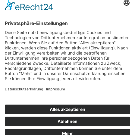
Top 100
Hot 50
Top Neueinsteiger
Highscores
Jahrescharts
Top 100
Hot 50
Top Neueinsteiger
Highscores
Jahrescharts
DJ-Promo buchen