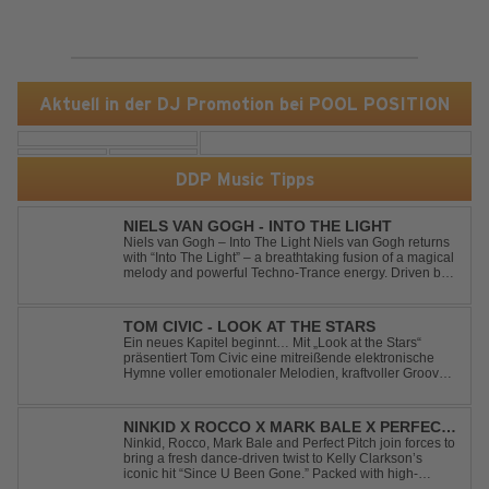
Aktuell in der DJ Promotion bei POOL POSITION
DDP Music Tipps
NIELS VAN GOGH - INTO THE LIGHT
Niels van Gogh – Into The Light Niels van Gogh returns
with “Into The Light” – a breathtaking fusion of a magical
melody and powerful Techno-Trance energy. Driven by
euphoric synths, soaring emotions, and a massive peak-
time groove, this track delivers pure goosebumps from
start to finish. Kn...
TOM CIVIC - LOOK AT THE STARS
Ein neues Kapitel beginnt… Mit „Look at the Stars“
präsentiert Tom Civic eine mitreißende elektronische
Hymne voller emotionaler Melodien, kraftvoller Grooves
und dem Gefühl, über das Gewöhnliche
hinauszublicken. Bekannt für seine einzigartige
Verbindung aus Dance, House und elektronische...
NINKID X ROCCO X MARK BALE X PERFECT
PITCH - SINCE U BEEN GONE
Ninkid, Rocco, Mark Bale and Perfect Pitch join forces to
bring a fresh dance-driven twist to Kelly Clarkson’s
iconic hit “Since U Been Gone.” Packed with high-