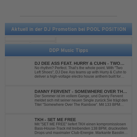
Aktuell in der DJ Promotion bei POOL POSITION
DDP Music Tipps
DJ DEE ASS FEAT. HURRY & CUHN - TWO
LEFT SHOES
No rhythm? Perfect. That’s the whole point. With "Two
Left Shoes", DJ Dee Ass teams up with Hurry & Cuhn to
deliver a high-voltage electro house anthem built for
chaotic dancefloors and unforgettable nights. Loud,
unapologetic, and irresistibly catchy, this track turns
clumsiness into confid...
DANNY FERVENT - SOMEWHERE OVER THE
RAINBOW
Der Sommer ist im vollem Gange, und Danny Fervent
meldet sich mit seiner neuen Single zurück.Sie trägt den
Titel "Somewhere Over The Rainbow“. Mit 133 BPM
entfaltet sich ein melodischer Trance Sound, der durch
seine atmosphärische Dichte und mitreißende Dynamik
überzeugt. Kraftvolle, zugleich g...
TKH - SET ME FREE
Mit "SET ME FREE" liefert TKH einen kompromisslosen
Bass-House-Track mit treibenden 138 BPM, druckvollen
Drops und maximaler Club-Energie. Markante Basslines