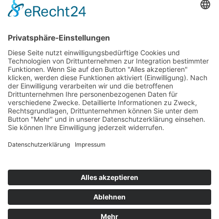
Top 100
Hot 50
Top Neueinsteiger
Highscores
Jahrescharts
Top 100
Hot 50
Top Neueinsteiger
Highscores
Jahrescharts
DJ-Promo buchen