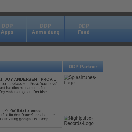
DDP
DDP
DDP
Apps
Anmeldung
Feed
s
DDP Partner
AT. JOY ANDERSEN - PROVE
Lieblingsklassiker „Prove Your Love“
und hat dies mit namenhafter
oy Andersen getan. Der frische
ert direkt wieder zum tanz...
et Me Go“ liefert er erneut
rfekt für den Dancefloor, aber auch
st im Alltag geeignet ist. Deep
nt sein, was als Nächstes...