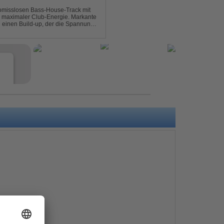
omisslosen Bass-House-Track mit
 maximaler Club-Energie. Markante
d einen Build-up, der die Spannung
ubt. Der Track hat die no...
e
s
e