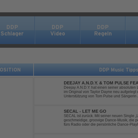
DDP
DDP
DDP
Schlager
Video
Regeln
 POSITION
DDP Music Tipp
DEEJAY A.N.D.Y. & TOM PULSE FE
YOUR LOVE
Deejay A.N.D.Y. hat einen seiner absoluten 
im Original von Taylor Dayne neu aufgelegt 
Unterstützung von Tom Pulse und Sängerin J
Sound für einen weltweit bekannten Hit animi
SECAL - LET ME GO
SECAL ist zurück. Mit seiner neuen Single „L
geschmeidige, groovige Dance-Musik, die pe
fürs Radio oder die persönliche Dance-Playli
House trifft auf Dance-Pop – man darf gespan