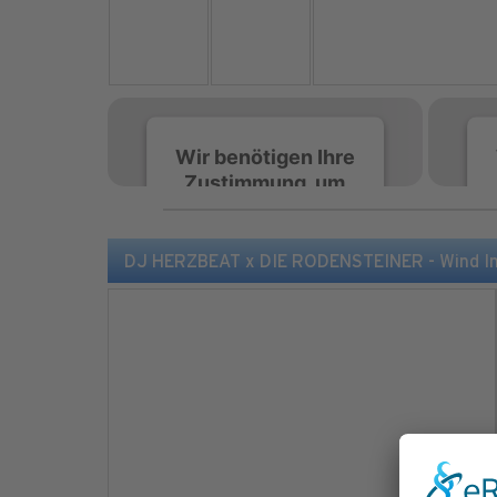
Wir benötigen Ihre
Zustimmung, um
den Spotify-
Service zu laden!
DJ HERZBEAT x DIE RODENSTEINER - Wind Im Ha
Wir verwenden Spotify,
um Inhalte einzubetten.
Dieser Service kann
Daten zu Ihren
Aktivitäten sammeln.
Bitte lesen Sie die Details
durch und stimmen Sie
der Nutzung des Service
zu, um diese Inhalte
anzuzeigen.