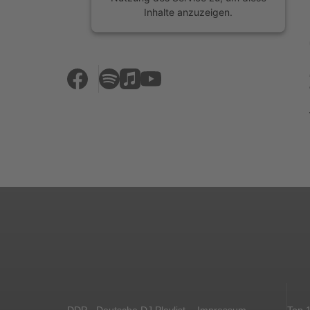
Inhalte anzuzeigen.
Mehr Informationen
Akzeptieren
powered by
Usercentrics Consent
Management Platform
&
eRecht24