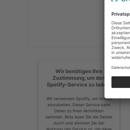
Mehr Informationen
Akzeptieren
powered by
Usercentrics
Consent Management
Platform
&
eRecht24
Wir benötigen Ihre
Zustimmung, um den
Spotify-Service zu laden!
Wir verwenden Spotify, um Inhalte
einzubetten. Dieser Service kann
Daten zu Ihren Aktivitäten
sammeln. Bitte lesen Sie die Details
durch und stimmen Sie der
Nutzung des Service zu, um diese