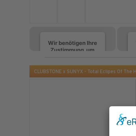
Wir benötigen Ihre
Zustimmung, um
den Spotify-
Service zu laden!
CLUBSTONE x SUNYX - Total Eclipes Of The 
Wir verwenden Spotify,
um Inhalte einzubetten.
Dieser Service kann
Daten zu Ihren
Aktivitäten sammeln.
Bitte lesen Sie die Details
durch und stimmen Sie
der Nutzung des Service
zu, um diese Inhalte
anzuzeigen.