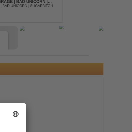
RAGE | BAD UNICORN |
| BAD UNICORN | SUGAR3ITCH
e
s
e