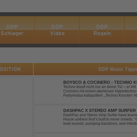
DDP
DDP
DDP
Schlager
Video
Regeln
 POSITION
DDP Music Tipp
BOYSCO & COCINERO - TECHNO K
Techno klopft nicht nur an deine Tür – er trit
Cocinero mit einem atemlosen Hypertechno-T
Partymodus katapultiert. „Techno Knockin' A
nach vorn. Bounce, bounce, bounce!
DASHPAC X STEREO AMP SURFER 
DashPac and Stereo Amp Surfer have teamed
House anthem that’s built to move crowds.
lead sounds, pumping basslines, and infecti
package. Packed with peak-time vibes and 