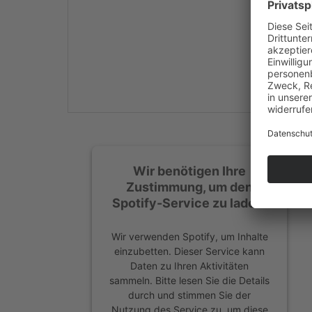
Mehr Informationen
Akzeptieren
powered by
Usercentrics
Consent Management
Platform
&
eRecht24
Wir benötigen Ihre
Zustimmung, um den
Spotify-Service zu laden!
Wir verwenden Spotify, um Inhalte
einzubetten. Dieser Service kann
Daten zu Ihren Aktivitäten
sammeln. Bitte lesen Sie die Details
durch und stimmen Sie der
Nutzung des Service zu, um diese