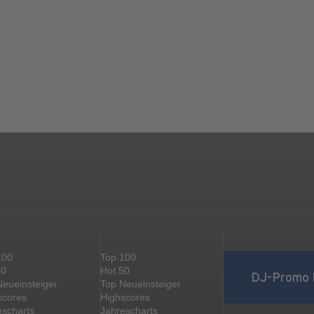
100
Top 100
50
Hot 50
DJ-Promo 
Neueinsteiger
Top Neueinsteiger
scores
Highscores
escharts
Jahrescharts