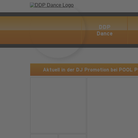
DDP
Dance
Aktuell in der DJ Promotion bei POOL