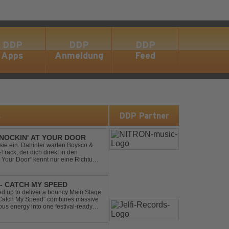
DDP
DDP
DDP
Apps
Anmeldung
Feed
s
DDP Partner
NOCKIN' AT YOUR DOOR
t sie ein. Dahinter warten Boysco &
rack, der dich direkt in den
t Your Door“ kennt nur eine Richtung:
- CATCH MY SPEED
 up to deliver a bouncy Main Stage
 “Catch My Speed” combines massive
ous energy into one festival-ready
unstoppable momentum, th...