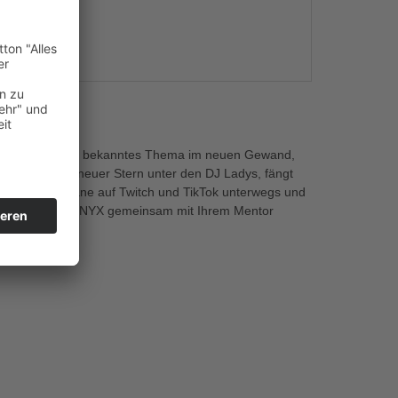
s
E & SUNYX ein alt bekanntes Thema im neuen Gewand,
d. SUNYX, ein neuer Stern unter den DJ Ladys, fängt
folgreich als Djane auf Twitch und TikTok unterwegs und
büt Single, die SUNYX gemeinsam mit Ihrem Mentor