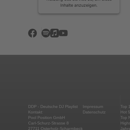
Inhalte anzuzeigen.
Mehr Informationen
Akzeptieren
powered by
Usercentrics Consent
Management Platform
&
eRecht24
DDP - Deutsche DJ Playlist
Impressum
Top 
Kontakt:
Datenschutz
Hot 
Pool Position GmbH
Top 
Carl-Schurz-Strasse 8
High
27711 Osterholz-Scharmbeck
Jahr