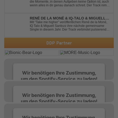
die Momente, in denen Aufgeben keine Option ist, auch
wenn alles in dir genau danach schreit. Der Track nimmt
dieses Gefühl auf, wenn man kurz davor steht
loszulassen, und verwandelt es in pure Energie, die
dich daran erinnert, noch einmal f...
RENÉ DE LA MONÉ & IQ-TALO & MIGUELL
SANTOZZ - TAKE ME HIGHER
Mit “Take me higher” veröffentlichen René de la Moné,
IQ Talo & Miguell Santozz ihre nächste gemeinsame
Single in diesem Jahr. Der Track verbindet pulsierenden
Afro-House-Elemente mit treibenden Deep-House-
Grooves zu einem sinnlich atmosphärischen
Musikerlebnis. Hypnotische Percussions verschm...
DDP Partner
Wir benötigen Ihre Zustimmung,
um den Spotify-Service zu laden!
Wir verwenden Spotify, um Inhalte
Wir benötigen Ihre Zustimmung,
einzubetten. Dieser Service kann Daten zu
um den Spotify-Service zu laden!
Ihren Aktivitäten sammeln. Bitte lesen Sie die
Details durch und stimmen Sie der Nutzung
des Service zu, um diese Inhalte anzuzeigen.
Wir verwenden Spotify, um Inhalte
Wir benötigen Ihre Zustimmung,