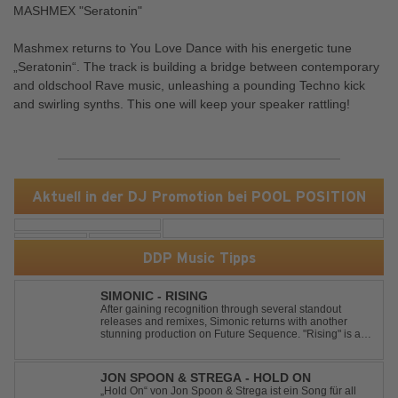
MASHMEX "Seratonin"
Mashmex returns to You Love Dance with his energetic tune
„Seratonin“. The track is building a bridge between contemporary
and oldschool Rave music, unleashing a pounding Techno kick
and swirling synths. This one will keep your speaker rattling!
Aktuell in der DJ Promotion bei POOL POSITION
DDP Music Tipps
SIMONIC - RISING
After gaining recognition through several standout
releases and remixes, Simonic returns with another
stunning production on Future Sequence. "Rising" is a
powerful Uplifting Emotional Vocal Trance anthem,
combining breathtaking vocals, uplifting energy, and
goosebump-inducing melodies. A must-...
JON SPOON & STREGA - HOLD ON
„Hold On“ von Jon Spoon & Strega ist ein Song für all