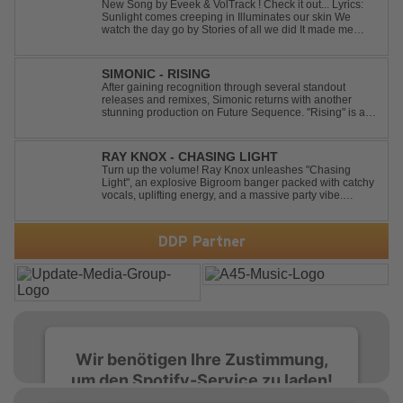
New Song by Eveek & VolTrack ! Check it out... Lyrics:
Sunlight comes creeping in Illuminates our skin We
watch the day go by Stories of all we did It made me
think of you It made me think of you Under a trillion stars
We danced on top of cars ...
SIMONIC - RISING
After gaining recognition through several standout
releases and remixes, Simonic returns with another
stunning production on Future Sequence. "Rising" is a
powerful Uplifting Emotional Vocal Trance anthem,
combining breathtaking vocals, uplifting energy, and
goosebump-inducing melodies. A must-...
RAY KNOX - CHASING LIGHT
Turn up the volume! Ray Knox unleashes "Chasing
Light", an explosive Bigroom banger packed with catchy
vocals, uplifting energy, and a massive party vibe.
Designed to dominate dancefloors and festival stages
alike. A guaranteed crowd-pleaser and party starter!
DDP Partner
Wir benötigen Ihre Zustimmung,
um den Spotify-Service zu laden!