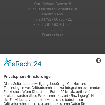
Carl-Schurz-Strasse 8
27711 Osterholz-Scharmbeck
Deutschland
Fon 04791 / 80761 - 21
Fax 04791 / 80761 - 24
Impressum
Datenschutz
Top 100
Hot 50
Top Neueinsteiger
Highscores
Jahrescharts
Top 100