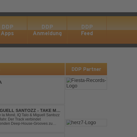
DDP
DDP
DDP
Apps
Anmeldung
Feed
s
DDP Partner
A
IGUELL SANTOZZ - TAKE ME
e la Moné, IQ Talo & Miguell Santozz
rbindet
ibenden Deep-House-Grooves zu
nis. Hypnotische Percussions