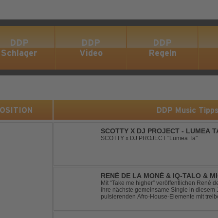
DDP
DDP
DDP
Schlager
Video
Regeln
 POSITION
DDP Music Tipp
SCOTTY X DJ PROJECT - LUMEA T
SCOTTY x DJ PROJECT "Lumea Ta"
RENÉ DE LA MONÉ & IQ-TALO & M
HIGHER
Mit “Take me higher” veröffentlichen René d
ihre nächste gemeinsame Single in diesem Jahr. Der Track ve
pulsierenden Afro-House-Elemente mit tre
einem sinnlich atmosphärischen Musikerleb
verschm...