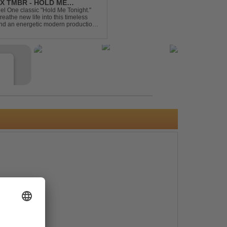
X TMBR - HOLD ME
el One classic "Hold Me Tonight."
the new life into this timeless
and an energetic modern production.
oor energy, this cover...
e
s
e