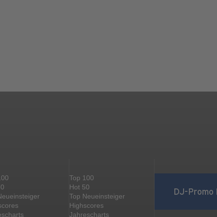
100
Top 100
50
Hot 50
DJ-Promo 
Neueinsteiger
Top Neueinsteiger
scores
Highscores
escharts
Jahrescharts