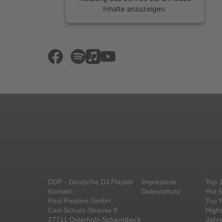
Inhalte anzuzeigen.
Mehr Informationen
Akzeptieren
powered by
Usercentrics Consent
Management Platform
&
eRecht24
DDP - Deutsche DJ Playlist
Impressum
Top 
Kontakt:
Datenschutz
Hot 
Pool Position GmbH
Top 
Carl-Schurz-Strasse 8
High
27711 Osterholz-Scharmbeck
Jahr