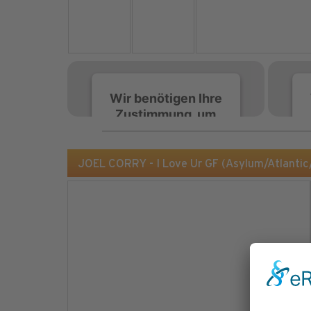
Wir benötigen Ihre
Zustimmung, um
den Spotify-
Service zu laden!
JOEL CORRY - I Love Ur GF (Asylum/Atlantic
Wir verwenden Spotify,
um Inhalte einzubetten.
Dieser Service kann
Daten zu Ihren
Aktivitäten sammeln.
Bitte lesen Sie die Details
durch und stimmen Sie
der Nutzung des Service
zu, um diese Inhalte
anzuzeigen.