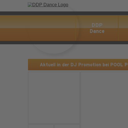
DDP
Dance
Aktuell in der DJ Promotion bei POOL