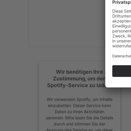
Mehr Informationen
Akzeptieren
powered by
Usercentrics
Consent Management
Platform
&
eRecht24
Wir benötigen Ihre
Zustimmung, um den
Spotify-Service zu laden!
Wir verwenden Spotify, um Inhalte
einzubetten. Dieser Service kann
Daten zu Ihren Aktivitäten
sammeln. Bitte lesen Sie die Details
durch und stimmen Sie der
Nutzung des Service zu, um diese