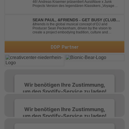
46! Andreas Kraemer präsentiert AuraWave x Junk
(TIMSTER & NINTH REMIX)
Projects Version des legendären Klassikers „Voyage
Voyage“ im energiegeladenen HandsUp-Remix von
Timster & Ninth. Das HandsUp-Duo aus Nordrhein-
Westfalen verwandelt den zeitlosen Song mit druckvoll...
SEAN PAUL, &FRIENDS - GET BUSY (CLUB
MIX)
&friends is the global musical concept of DJ and
Producer Sean Peckenham, driven by the vision to
create a project embodying tradition, culture and
community. His new track “Get Busy (Club Mix)
alongside the Jamaican dancehall singer and rapper
Sean Paul, has taken this early 2000s hit to a who...
DDP Partner
Wir benötigen Ihre Zustimmung,
um den Spotify-Service zu laden!
Wir verwenden Spotify, um Inhalte
Wir benötigen Ihre Zustimmung,
einzubetten. Dieser Service kann Daten zu
um den Spotify-Service zu laden!
Ihren Aktivitäten sammeln. Bitte lesen Sie die
Details durch und stimmen Sie der Nutzung