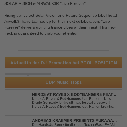
SOLAR VISION & AIRWALK3R "Live Forever"
Rising trance act Solar Vision and Future Sequence label head
Airwalk3r have teamed up for their next collaboration. "Live
Forever" delivers uplifting trance vibes at their finest! This new
track is guaranteed to grab your attention!
Aktuell in der DJ Promotion bei POOL POSITION
DDP Music Tipps
NERDS AT RAVES X BODYBANGERS FEAT.
RAMORI - NEW DIVIDE
Nerds At Raves & Bodybangers feat. Ramori – New
Divide Get ready for the ultimate festival crossover!
Nerds At Raves & Bodybangers feat. Ramori breathe
new life into Linkin Park's legendary anthem "New
Divide" with a massive Techno Bigroom Festival
makeover. From emotional singalong moments t...
ANDREAS KRAEMER PRESENTS AURAWAVE
X JUNK PROJECT - VOYAGE VOYAGE
Der HandsUp-Remix für die neue TechnoBase.FM Vol.