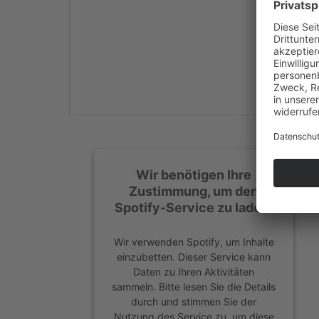
Mehr Informationen
Akzeptieren
powered by
Usercentrics
Consent Management
Platform
&
eRecht24
Wir benötigen Ihre
Zustimmung, um den
Spotify-Service zu laden!
Wir verwenden Spotify, um Inhalte
einzubetten. Dieser Service kann
Daten zu Ihren Aktivitäten
sammeln. Bitte lesen Sie die Details
durch und stimmen Sie der
Nutzung des Service zu, um diese