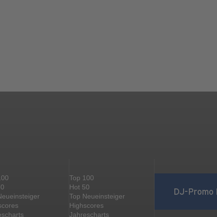
100
Top 100
50
Hot 50
DJ-Promo 
Neueinsteiger
Top Neueinsteiger
scores
Highscores
escharts
Jahrescharts