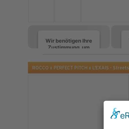
Wir benötigen Ihre
Zustimmung, um
den Spotify-
Service zu laden!
ROCCO x PERFECT PITCH x L'EXAIS - Streets
Wir verwenden Spotify,
um Inhalte einzubetten.
Dieser Service kann
Daten zu Ihren
Aktivitäten sammeln.
Bitte lesen Sie die Details
durch und stimmen Sie
der Nutzung des Service
zu, um diese Inhalte
anzuzeigen.