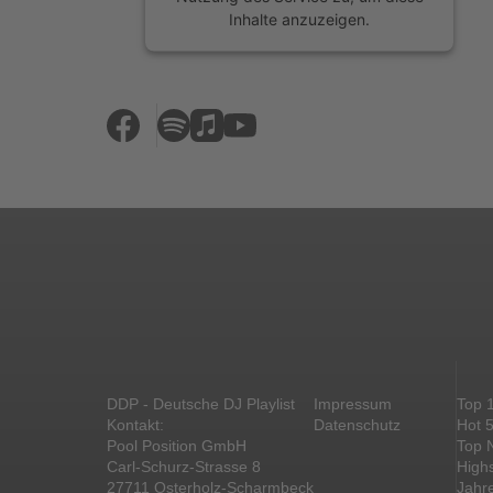
Inhalte anzuzeigen.
Mehr Informationen
Akzeptieren
powered by
Usercentrics Consent
Management Platform
&
eRecht24
DDP - Deutsche DJ Playlist
Impressum
Top 
Kontakt:
Datenschutz
Hot 
Pool Position GmbH
Top 
Carl-Schurz-Strasse 8
High
27711 Osterholz-Scharmbeck
Jahr