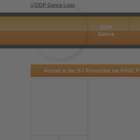
DDP
Dance
Aktuell in der DJ Promotion bei POOL