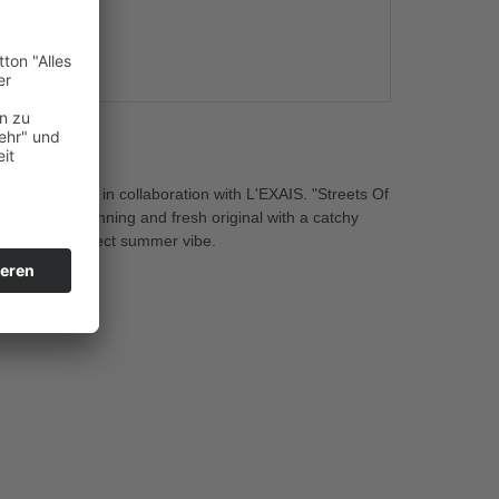
s
 a plus point in collaboration with L'EXAIS. "Streets Of
esents a stunning and fresh original with a catchy
e with the perfect summer vibe.