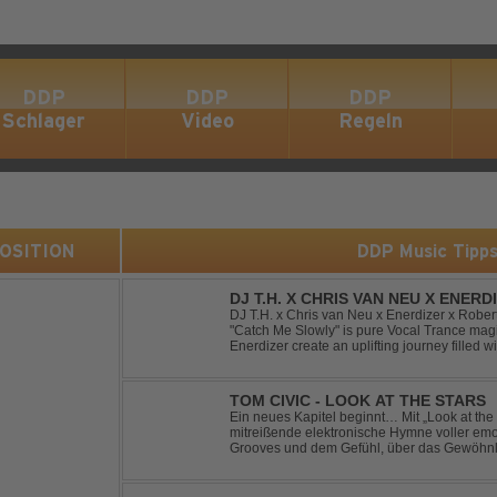
DDP
DDP
DDP
Schlager
Video
Regeln
 POSITION
DDP Music Tipp
DJ T.H. X CHRIS VAN NEU X ENER
- CATCH ME SLOWLY
DJ T.H. x Chris van Neu x Enerdizer x Robe
"Catch Me Slowly" is pure Vocal Trance magi
Enerdizer create an uplifting journey filled 
energy and that unmistakable Balearic Ibiza t
TOM CIVIC - LOOK AT THE STARS
Ein neues Kapitel beginnt… Mit „Look at the Stars“ präsentiert Tom Civic eine
mitreißende elektronische Hymne voller emot
Grooves und dem Gefühl, über das Gewöhnliche hin
seine einzigartige Verbindung aus Dance, H