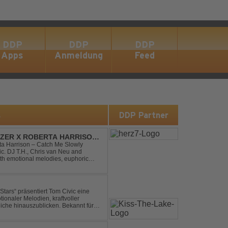
DDP
DDP
DDP
Apps
Anmeldung
Feed
s
DDP Partner
DIZER X ROBERTA HARRISON
rta Harrison – Catch Me Slowly
c. DJ T.H., Chris van Neu and
with emotional melodies, euphoric
rance vibe. At the hear...
ionaler Melodien, kraftvoller
auszublicken. Bekannt für
ouse und elektronische...