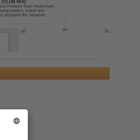
 (CLUB MIX)
DJ and Producer Sean Peckenham,
dying tradition, culture and
ix) alongside the Jamaican
aken this early 2000s hit to a who...
e
s
e