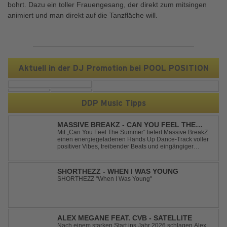
bohrt. Dazu ein toller Frauengesang, der direkt zum mitsingen
animiert und man direkt auf die Tanzfläche will.
Aktuell in der DJ Promotion bei POOL POSITION
DDP Music Tipps
MASSIVE BREAKZ - CAN YOU FEEL THE
SUMMER
Mit „Can You Feel The Summer“ liefert Massive BreakZ
einen energiegeladenen Hands Up Dance-Track voller
positiver Vibes, treibender Beats und eingängiger
Melodie. Der Song bringt das Gefühl von Sommer,
Freiheit und unvergesslichen Nächten direkt auf die
Tanzfläche – perfekt für Clubs, Festivals...
SHORTHEZZ - WHEN I WAS YOUNG
SHORTHEZZ "When I Was Young"
ALEX MEGANE FEAT. CVB - SATELLITE
Nach einem starken Start ins Jahr 2026 schlagen Alex