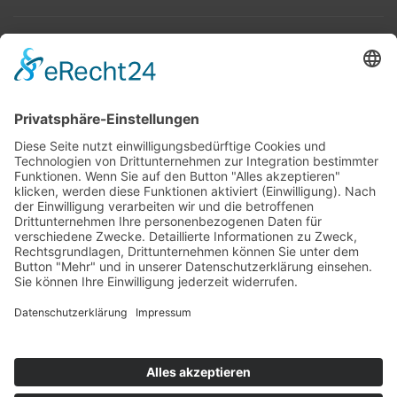
Top 100
Hot 50
Top Neueinsteiger
Highscores
Jahrescharts
Top 100
Hot 50
Top Neueinsteiger
Highscores
Jahrescharts