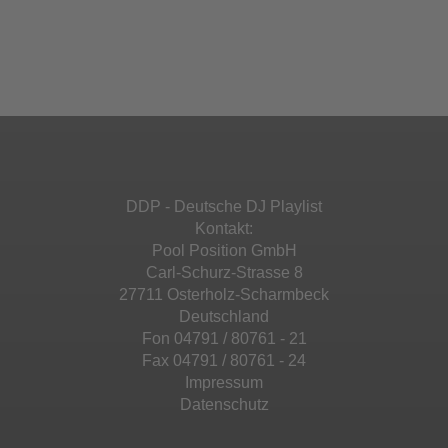
Wir verwenden Spotify, um Inhalte
Akzeptieren
einzubetten. Dieser Service kann Daten zu
Ihren Aktivitäten sammeln. Bitte lesen Sie die
Mehr Informationen
powered by
Usercentrics Consent
Details durch und stimmen Sie der Nutzung
Management Platform
&
eRecht24
des Service zu, um diese Inhalte anzuzeigen.
Akzeptieren
Mehr Informationen
powered by
Usercentrics Consent
Management Platform
&
eRecht24
Akzeptieren
DDP - Deutsche DJ Playlist
powered by
Usercentrics Consent
Kontakt:
Management Platform
&
eRecht24
Pool Position GmbH
Carl-Schurz-Strasse 8
27711 Osterholz-Scharmbeck
Deutschland
Fon 04791 / 80761 - 21
Fax 04791 / 80761 - 24
Impressum
Datenschutz