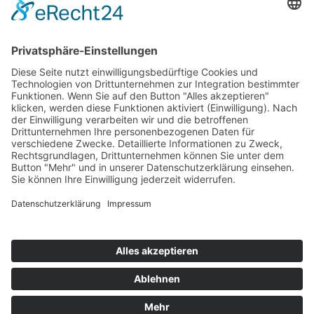
Hot 50
Top Neueinsteiger
Highscores
Jahrescharts
Top 100
Hot 50
Top Neueinsteiger
Highscores
Jahrescharts
DJ-Promo buchen