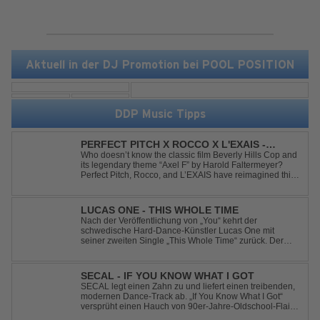
Aktuell in der DJ Promotion bei POOL POSITION
DDP Music Tipps
PERFECT PITCH X ROCCO X L'EXAIS -
DANCING ON FIRE
Who doesn’t know the classic film Beverly Hills Cop and
its legendary theme “Axel F” by Harold Faltermeyer?
Perfect Pitch, Rocco, and L’EXAIS have reimagined this
timeless classic with a fresh, modern approach.
Featuring an original vocal hook and a contemporary
production style, they respectf...
LUCAS ONE - THIS WHOLE TIME
Nach der Veröffentlichung von „You“ kehrt der
schwedische Hard-Dance-Künstler Lucas One mit
seiner zweiten Single „This Whole Time“ zurück. Der
Track verbindet emotionale Texte mit der kraftvollen
Energie des Hard Dance und erzählt eine Geschichte
von Reue, Liebeskummer und der Erkenntnis des w...
SECAL - IF YOU KNOW WHAT I GOT
SECAL legt einen Zahn zu und liefert einen treibenden,
modernen Dance-Track ab. „If You Know What I Got“
versprüht einen Hauch von 90er-Jahre-Oldschool-Flair,
kombiniert mit frischen, neuen Elementen – perfekt für