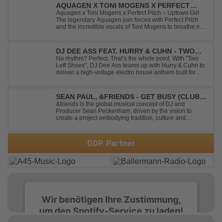
AQUAGEN X TONI MOGENS X PERFECT
PITCH - UPTOWN GIRL
Aquagen x Toni Mogens x Perfect Pitch – Uptown Girl
The legendary Aquagen join forces with Perfect Pitch
and the incredible vocals of Toni Mogens to breathe new
life into Billy Joel's timeless classic "Uptown Girl."
Combining a bouncy bassline and a fresh, feel-good
production, this modern da...
DJ DEE ASS FEAT. HURRY & CUHN - TWO
LEFT SHOES
No rhythm? Perfect. That’s the whole point. With "Two
Left Shoes", DJ Dee Ass teams up with Hurry & Cuhn to
deliver a high-voltage electro house anthem built for
chaotic dancefloors and unforgettable nights. Loud,
unapologetic, and irresistibly catchy, this track turns
clumsiness into confid...
SEAN PAUL, &FRIENDS - GET BUSY (CLUB
MIX)
&friends is the global musical concept of DJ and
Producer Sean Peckenham, driven by the vision to
create a project embodying tradition, culture and
community. His new track “Get Busy (Club Mix)
alongside the Jamaican dancehall singer and rapper
Sean Paul, has taken this early 2000s hit to a who...
DDP Partner
Wir benötigen Ihre Zustimmung,
um den Spotify-Service zu laden!