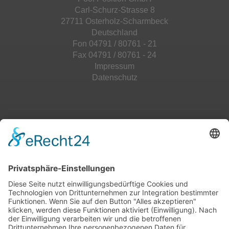
Carl-Schurz-Strasse 8
27711 Osterholz-Scharmbeck
Deutschland
Fon 04791 / 80761 - 21
Fax 04791 / 80761 - 24
Impressum
Datenschutz
Top 100
Hot 50
Top Neueinsteiger
Highscores
Jahrescharts
Top 100