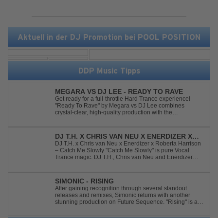
Aktuell in der DJ Promotion bei POOL POSITION
DDP Music Tipps
MEGARA VS DJ LEE - READY TO RAVE
Get ready for a full-throttle Hard Trance experience!
"Ready To Rave" by Megara vs DJ Lee combines
crystal-clear, high-quality production with the
unmistakable spirit of the '90s. Driven by an uplifting,
high-energy melody and pounding, stomping drums, this
track delivers pure rave nostalgia wh...
DJ T.H. X CHRIS VAN NEU X ENERDIZER X
ROBERTA HARRISON - CATCH ME SLOWLY
DJ T.H. x Chris van Neu x Enerdizer x Roberta Harrison
– Catch Me Slowly "Catch Me Slowly" is pure Vocal
Trance magic. DJ T.H., Chris van Neu and Enerdizer
create an uplifting journey filled with emotional
melodies, euphoric energy and that unmistakable
Balearic Ibiza trance vibe. At the hear...
SIMONIC - RISING
After gaining recognition through several standout
releases and remixes, Simonic returns with another
stunning production on Future Sequence. "Rising" is a
powerful Uplifting Emotional Vocal Trance anthem,
combining breathtaking vocals, uplifting energy, and