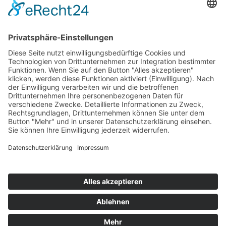
Hot 50
Top Neueinsteiger
Highscores
Jahrescharts
Top 100
Hot 50
Top Neueinsteiger
Highscores
Jahrescharts
DJ-Promo buchen