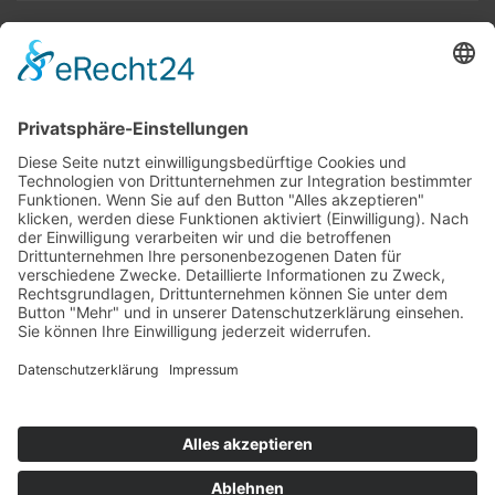
Top 100
Hot 50
Top Neueinsteiger
Highscores
Jahrescharts
Top 100
Hot 50
Top Neueinsteiger
Highscores
Jahrescharts