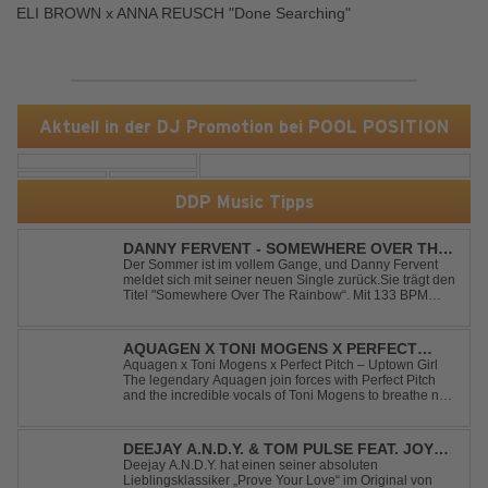
ELI BROWN x ANNA REUSCH "Done Searching"
Aktuell in der DJ Promotion bei POOL POSITION
DDP Music Tipps
DANNY FERVENT - SOMEWHERE OVER THE
RAINBOW
Der Sommer ist im vollem Gange, und Danny Fervent
meldet sich mit seiner neuen Single zurück.Sie trägt den
Titel "Somewhere Over The Rainbow“. Mit 133 BPM
entfaltet sich ein melodischer Trance Sound, der durch
seine atmosphärische Dichte und mitreißende Dynamik
überzeugt. Kraftvolle, zugleich g...
AQUAGEN X TONI MOGENS X PERFECT
PITCH - UPTOWN GIRL
Aquagen x Toni Mogens x Perfect Pitch – Uptown Girl
The legendary Aquagen join forces with Perfect Pitch
and the incredible vocals of Toni Mogens to breathe new
life into Billy Joel's timeless classic "Uptown Girl."
Combining a bouncy bassline and a fresh, feel-good
production, this modern da...
DEEJAY A.N.D.Y. & TOM PULSE FEAT. JOY
ANDERSEN - PROVE YOUR LOVE
Deejay A.N.D.Y. hat einen seiner absoluten
Lieblingsklassiker „Prove Your Love“ im Original von