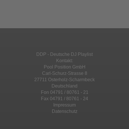
einzubetten. Dieser Service kann Daten zu
Ihren Aktivitäten sammeln. Bitte lesen Sie die
Mehr Informationen
powered by
Usercentrics Consent
Details durch und stimmen Sie der Nutzung
Management Platform
&
eRecht24
des Service zu, um diese Inhalte anzuzeigen.
Akzeptieren
Mehr Informationen
powered by
Usercentrics Consent
Management Platform
&
eRecht24
Akzeptieren
DDP - Deutsche DJ Playlist
powered by
Usercentrics Consent
Kontakt:
Management Platform
&
eRecht24
Pool Position GmbH
Carl-Schurz-Strasse 8
27711 Osterholz-Scharmbeck
Deutschland
Fon 04791 / 80761 - 21
Fax 04791 / 80761 - 24
Impressum
Datenschutz