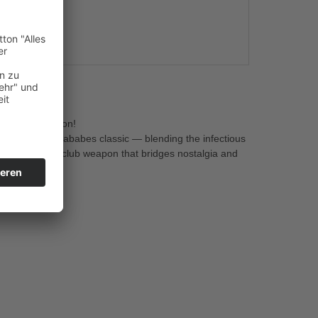
s
ver collaboration!
f the 2003 Sugababes classic — blending the infectious
esult: a bold club weapon that bridges nostalgia and