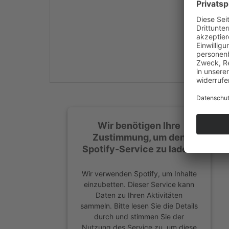
Mehr Informationen
Akzeptieren
powered by
Usercentrics
Consent Management
Platform
&
eRecht24
Wir benötigen Ihre
Zustimmung, um den
Spotify-Service zu laden!
Wir verwenden Spotify, um Inhalte
einzubetten. Dieser Service kann
Daten zu Ihren Aktivitäten
sammeln. Bitte lesen Sie die Details
durch und stimmen Sie der
Nutzung des Service zu, um diese