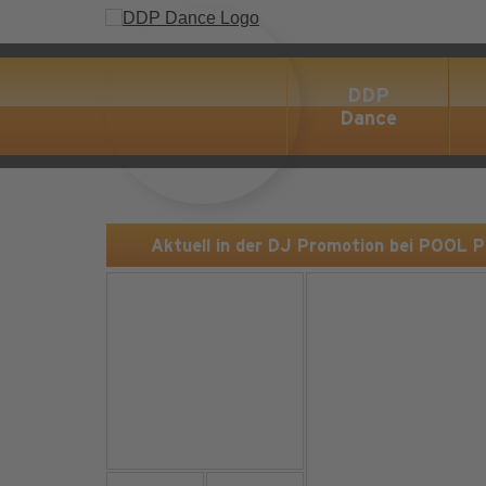
DDP
Dance
Aktuell in der DJ Promotion bei POOL