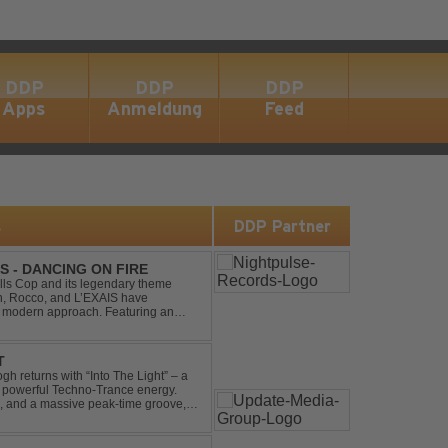
DDP
DDP
DDP
Apps
Anmeldung
Feed
s
DDP Partner
S - DANCING ON FIRE
ills Cop and its legendary theme
ch, Rocco, and L’EXAIS have
h, modern approach. Featuring an
tion style, they respectf...
T
gh returns with “Into The Light” – a
d powerful Techno-Trance energy.
s, and a massive peak-time groove,
 to finish. Kn...