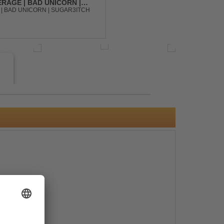
RAGE | BAD UNICORN |
| BAD UNICORN | SUGAR3ITCH
e
s
e