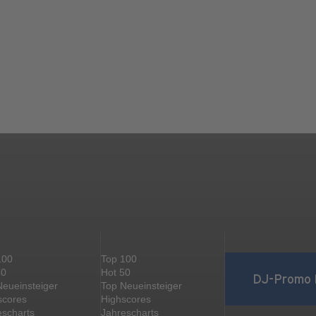
100
Top 100
50
Hot 50
DJ-Promo 
Neueinsteiger
Top Neueinsteiger
scores
Highscores
escharts
Jahrescharts