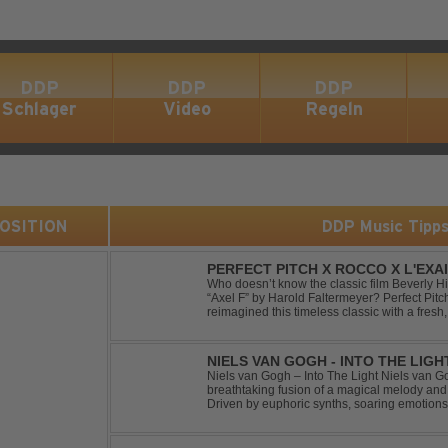
DDP
DDP
DDP
Schlager
Video
Regeln
 POSITION
DDP Music Tipp
PERFECT PITCH X ROCCO X L'EXAI
Who doesn’t know the classic film Beverly H
“Axel F” by Harold Faltermeyer? Perfect Pit
reimagined this timeless classic with a fres
original vocal hook and a contemporary produc
NIELS VAN GOGH - INTO THE LIGH
Niels van Gogh – Into The Light Niels van Go
breathtaking fusion of a magical melody an
Driven by euphoric synths, soaring emotion
this track delivers pure goosebumps from start