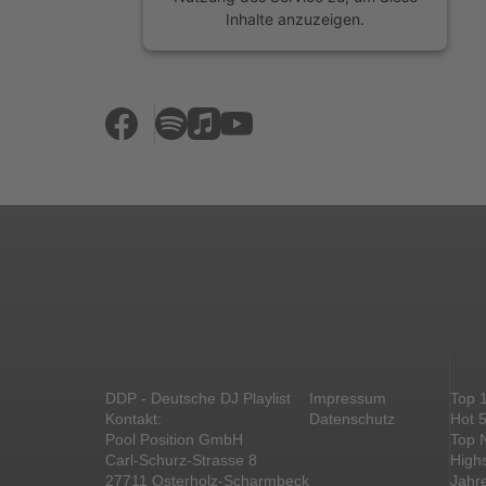
Inhalte anzuzeigen.
Mehr Informationen
Akzeptieren
powered by
Usercentrics Consent
Management Platform
&
eRecht24
DDP - Deutsche DJ Playlist
Impressum
Top 
Kontakt:
Datenschutz
Hot 
Pool Position GmbH
Top 
Carl-Schurz-Strasse 8
High
27711 Osterholz-Scharmbeck
Jahr