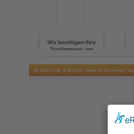
Wir benötigen Ihre
Zustimmung, um
den Spotify-
Service zu laden!
BL OFFICIAL & MICAH - Hole In The Head (Y
Wir verwenden Spotify,
um Inhalte einzubetten.
Dieser Service kann
Daten zu Ihren
Aktivitäten sammeln.
Bitte lesen Sie die Details
durch und stimmen Sie
der Nutzung des Service
zu, um diese Inhalte
anzuzeigen.