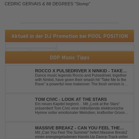
CEDRIC GERVAIS & 88 DEGREES "Stomp"
Aktuell in der DJ Promotion bei POOL POSITION
DDP Music Tipps
ROCCO X PULSEDRIVER X NINKID - TAKE
ME TO THE RAVE (FESTIVAL MIX)
Dance music legends Rocco and Pulsedriver, together
with Ninkid, have given their smash hit “Take Me to the
Rave” a powerful new makeover. The fresh version is set
to ignite dance floors and bring every festival to a boiling
point. Featuring massive kicks and the beloved melody
that made the or...
TOM CIVIC - LOOK AT THE STARS
Ein neues Kapitel beginnt… Mit „Look at the Stars“
präsentiert Tom Civic eine mitreißende elektronische
Hymne voller emotionaler Melodien, kraftvoller Grooves
und dem Gefühl, über das Gewöhnliche
hinauszublicken. Bekannt für seine einzigartige
Verbindung aus Dance, House und elektronische...
MASSIVE BREAKZ - CAN YOU FEEL THE
SUMMER
Mit „Can You Feel The Summer“ liefert Massive BreakZ
einen energiegeladenen Hands Up Dance-Track voller