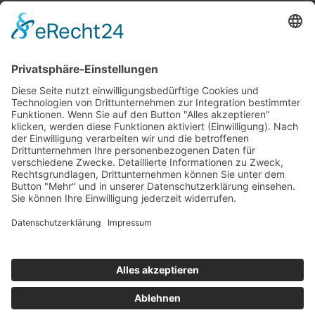
Top 100
Hot 50
Top Neueinsteiger
Highscores
Jahrescharts
Top 100
Hot 50
Top Neueinsteiger
Highscores
Jahrescharts
DJ-Promo buchen