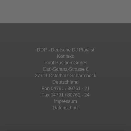
Ihren Aktivitäten sammeln. Bitte lesen Sie die
Mehr Informationen
powered by
Usercentrics Consent
Details durch und stimmen Sie der Nutzung
Management Platform
&
eRecht24
des Service zu, um diese Inhalte anzuzeigen.
Akzeptieren
Mehr Informationen
powered by
Usercentrics Consent
Management Platform
&
eRecht24
Akzeptieren
DDP - Deutsche DJ Playlist
powered by
Usercentrics Consent
Kontakt:
Management Platform
&
eRecht24
Pool Position GmbH
Carl-Schurz-Strasse 8
27711 Osterholz-Scharmbeck
Deutschland
Fon 04791 / 80761 - 21
Fax 04791 / 80761 - 24
Impressum
Datenschutz