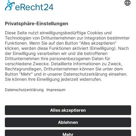
Top 100
Hot 50
Top Neueinsteiger
Highscores
Jahrescharts
Top 100
Hot 50
Top Neueinsteiger
Highscores
Jahrescharts
DJ-Promo buchen