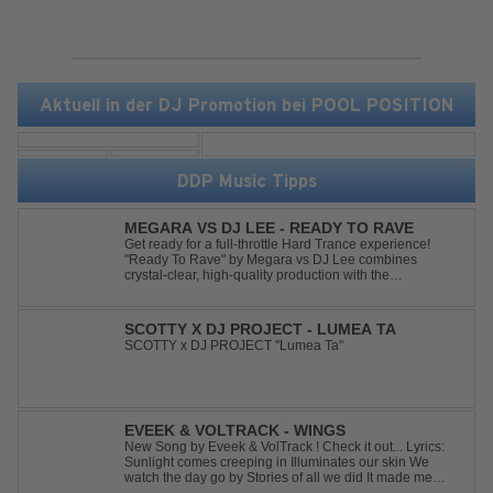
Aktuell in der DJ Promotion bei POOL POSITION
DDP Music Tipps
MEGARA VS DJ LEE - READY TO RAVE
Get ready for a full-throttle Hard Trance experience!
"Ready To Rave" by Megara vs DJ Lee combines
crystal-clear, high-quality production with the
unmistakable spirit of the '90s. Driven by an uplifting,
high-energy melody and pounding, stomping drums, this
track delivers pure rave nostalgia wh...
SCOTTY X DJ PROJECT - LUMEA TA
SCOTTY x DJ PROJECT "Lumea Ta"
EVEEK & VOLTRACK - WINGS
New Song by Eveek & VolTrack ! Check it out... Lyrics:
Sunlight comes creeping in Illuminates our skin We
watch the day go by Stories of all we did It made me