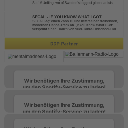
Sad' // Uniting two of Sweden's biggest global artists,
'Happiness Is So Sad' is a record that reflects on how the
happiest moments are often the hardest to say goodbye
to // The track was ...
SECAL - IF YOU KNOW WHAT I GOT
SECAL legt einen Zahn zu und liefert einen treibenden,
modernen Dance-Track ab. „If You Know What I Got“
versprüht einen Hauch von 90er-Jahre-Oldschool-Flair,
kombiniert mit frischen, neuen Elementen – perfekt für
Dance- oder Workout-Playlists und natürlich ideal für
Club- und Festival-Sets.
DDP Partner
Wir benötigen Ihre Zustimmung,
um den Spotify-Service zu laden!
Wir verwenden Spotify, um Inhalte
Wir benötigen Ihre Zustimmung,
einzubetten. Dieser Service kann Daten zu
um den Spotify-Service zu laden!
Ihren Aktivitäten sammeln. Bitte lesen Sie die
Details durch und stimmen Sie der Nutzung
des Service zu, um diese Inhalte anzuzeigen.
Wir verwenden Spotify, um Inhalte