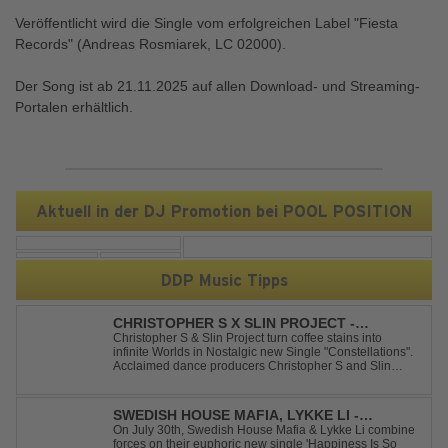
Veröffentlicht wird die Single vom erfolgreichen Label "Fiesta
Records" (Andreas Rosmiarek, LC 02000).
Der Song ist ab 21.11.2025 auf allen Download- und Streaming-
Portalen erhältlich.
Aktuell in der DJ Promotion bei POOL POSITION
DDP Music Tipps
CHRISTOPHER S X SLIN PROJECT -
CONSTELLATIONS
Christopher S & Slin Project turn coffee stains into
infinite Worlds in Nostalgic new Single "Constellations".
Acclaimed dance producers Christopher S and Slin
Project have joined forces once again to deliver their
highly anticipated new single, "Constellations." Moving
away from standard club ...
SWEDISH HOUSE MAFIA, LYKKE LI -
HAPPINESS IS SO SAD
On July 30th, Swedish House Mafia & Lykke Li combine
forces on their euphoric new single 'Happiness Is So